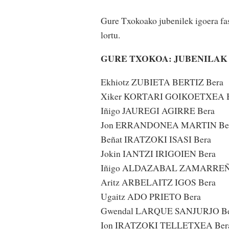
Gure Txokoako jubenilek igoera fase
lortu.
GURE TXOKOA: JUBENILAK (
Ekhiotz ZUBIETA BERTIZ Bera
Xiker KORTARI GOIKOETXEA 
Iñigo JAUREGI AGIRRE Bera
Jon ERRANDONEA MARTIN Be
Beñat IRATZOKI ISASI Bera
Jokin IANTZI IRIGOIEN Bera
Iñigo ALDAZABAL ZAMARREÑ
Aritz ARBELAITZ IGOS Bera
Ugaitz ADO PRIETO Bera
Gwendal LARQUE SANJURJO Be
Ion IRATZOKI TELLETXEA Ber