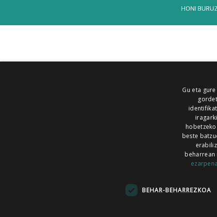
HONI BURU
Gu eta gure
gordet
identifika
iragark
hobetzeko
beste batzu
erabili
beharrean 
ezarpen
AIARALDEA
AIKOR
AIURRI
ALEA
BEGITU
ERRAN
EUSKALERRIA IRRA
BEHAR-BEHARREZKOA
KRONIKA
MAILOPE
NOAUA
O