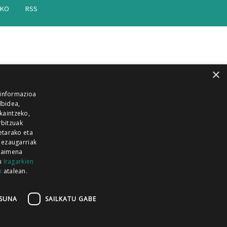
AKO
RSS
×
 informazioa
lbidea,
skaintzeko,
rbitzuak
etarako eta
 ezaugarriak
 baimena
zu
Iragarkien
k
atalean.
EITIA GUKA
AZKOITIA GUKA
BARRENA
GUKA
GUKA TELEBISTA
HIRUKA
SUNA
SAILKATU GABE
Z GUKA
ZUMAIA GUKA
28 KANALA