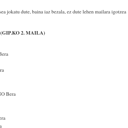
a jokatu dute, baina iaz bezala, ez dute lehen mailara igotzea
GIP.KO 2. MAILA)
Bera
ra
O Bera
ra
a