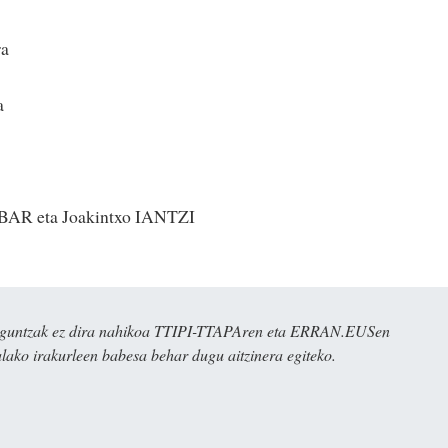
a
a
IBAR eta Joakintxo IANTZI
ulaguntzak ez dira nahikoa TTIPI-TTAPAren eta ERRAN.EUSen
alako irakurleen babesa behar dugu aitzinera egiteko.