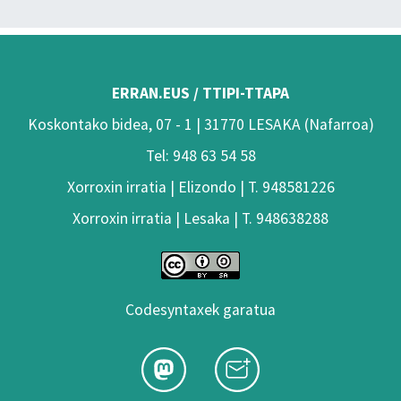
ERRAN.EUS / TTIPI-TTAPA
Koskontako bidea, 07 - 1 | 31770 LESAKA (Nafarroa)
Tel: 948 63 54 58
Xorroxin irratia | Elizondo | T. 948581226
Xorroxin irratia | Lesaka | T. 948638288
Codesyntaxek garatua