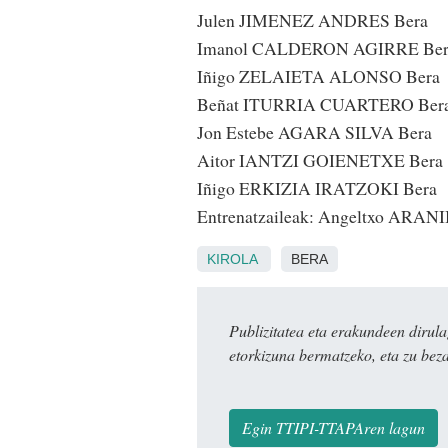
Julen JIMENEZ ANDRES Bera
Imanol CALDERON AGIRRE Ber
Iñigo ZELAIETA ALONSO Bera
Beñat ITURRIA CUARTERO Ber
Jon Estebe AGARA SILVA Bera
Aitor IANTZI GOIENETXE Bera
Iñigo ERKIZIA IRATZOKI Bera
Entrenatzaileak: Angeltxo ARAN
KIROLA
BERA
Publizitatea eta erakundeen dir
etorkizuna bermatzeko, eta zu bez
Egin TTIPI-TTAPAren lagun