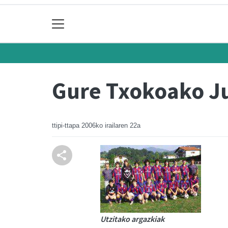
Gure Txokoako J
ttipi-ttapa
2006ko irailaren 22a
Utzitako argazkiak