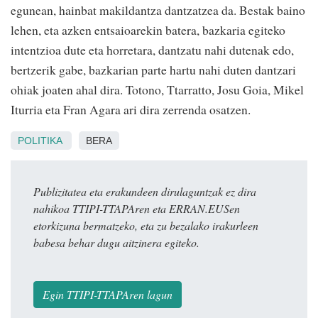
egunean, hainbat makildantza dantzatzea da. Bestak baino
lehen, eta azken entsaioarekin batera, bazkaria egiteko
intentzioa dute eta horretara, dantzatu nahi dutenak edo,
bertzerik gabe, bazkarian parte hartu nahi duten dantzari
ohiak joaten ahal dira. Totono, Ttarratto, Josu Goia, Mikel
Iturria eta Fran Agara ari dira zerrenda osatzen.
POLITIKA
BERA
Publizitatea eta erakundeen dirulaguntzak ez dira
nahikoa TTIPI-TTAPAren eta ERRAN.EUSen
etorkizuna bermatzeko, eta zu bezalako irakurleen
babesa behar dugu aitzinera egiteko.
Egin TTIPI-TTAPAren lagun