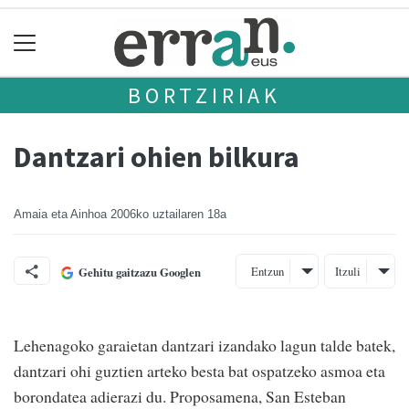
BORTZIRIAK
Dantzari ohien bilkura
Amaia eta Ainhoa
2006ko uztailaren 18a
Entzun
Itzuli
Gehitu gaitzazu Googlen
Lehenagoko garaietan dantzari izandako lagun talde batek,
dantzari ohi guztien arteko besta bat ospatzeko asmoa eta
borondatea adierazi du. Proposamena, San Esteban