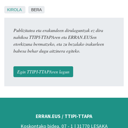
KIROLA
BERA
Publizitatea eta erakundeen dirulaguntzak ez dira
nahikoa TTIPI-TTAPAren eta ERRAN.EUSen
etorkizuna bermatzeko, eta zu bezalako irakurleen
babesa behar dugu aitzinera egiteko.
Egin TTIPI-TTAPAren lagun
ERRAN.EUS / TTIPI-TTAPA
Koskontako bidea, 07 - 1 | 31770 LESAKA