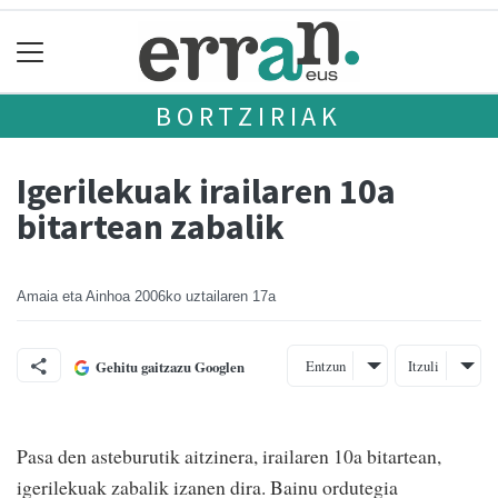
BORTZIRIAK
Igerilekuak irailaren 10a
bitartean zabalik
Amaia eta Ainhoa
2006ko uztailaren 17a
Entzun
Itzuli
Gehitu gaitzazu Googlen
Pasa den asteburutik aitzinera, irailaren 10a bitartean,
igerilekuak zabalik izanen dira. Bainu ordutegia