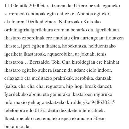
11:00etatik 20:00etara izanen da. Urtero bezala eguneko
sarrera edo abonoak egin daitezke. Abonoa egiteko,
ekainaren 10etik aitzinera Nafarroako Kutxako
ordainagiria igerilekura eraman beharko da. Igerilekuan
ikastaro ezberdinak ere antolatu dira aurtengoan: flotatzen
ikastea, igeri egiten ikastea, hobekuntza, helduentzako
igeriketa ikastaroak, aquaerobika, ur jokuak, tenis
ikastaroa… Bertzalde, Toki Ona kiroldegian ere hainbat
ikastaro egiteko aukera izanen da udan: ciclo indoor,
erlaxazio eta meditazio praktikak, aerobika, dantzak
(salsa, cha-cha-cha, regueton, hip-hop, break dance).
Igerilekuko abonu eta gainerako ikastaroen inguruko
informazio gehiago eskatzeko kiroldegiko 948630215
telefonora edo 012ra deitu dezakete interesatuek.
Ikastaroetako izen emateko epea ekainaren 30ean
bukatuko da.