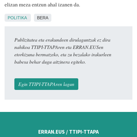
elizan meza entzun ahal izanen da.
POLITIKA
BERA
Publizitatea eta erakundeen dirulaguntzak ez dira
nahikoa TTIPI-TTAPAren eta ERRAN.EUSen
etorkizuna bermatzeko, eta zu bezalako irakurleen
babesa behar dugu aitzinera egiteko.
Egin TTIPI-TTAPAren lagun
ERRAN.EUS / TTIPI-TTAPA