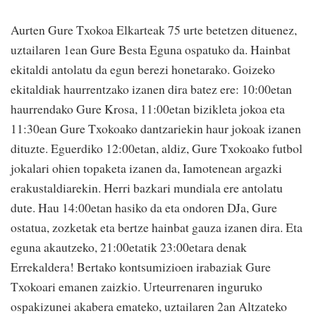
Aurten Gure Txokoa Elkarteak 75 urte betetzen dituenez,
uztailaren 1ean Gure Besta Eguna ospatuko da. Hainbat
ekitaldi antolatu da egun berezi honetarako. Goizeko
ekitaldiak haurrentzako izanen dira batez ere: 10:00etan
haurrendako Gure Krosa, 11:00etan bizikleta jokoa eta
11:30ean Gure Txokoako dantzariekin haur jokoak izanen
dituzte. Eguerdiko 12:00etan, aldiz, Gure Txokoako futbol
jokalari ohien topaketa izanen da, Iamotenean argazki
erakustaldiarekin. Herri bazkari mundiala ere antolatu
dute. Hau 14:00etan hasiko da eta ondoren DJa, Gure
ostatua, zozketak eta bertze hainbat gauza izanen dira. Eta
eguna akautzeko, 21:00etatik 23:00etara denak
Errekaldera! Bertako kontsumizioen irabaziak Gure
Txokoari emanen zaizkio. Urteurrenaren inguruko
ospakizunei akabera emateko, uztailaren 2an Altzateko