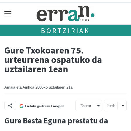
BORTZIRIAK
Gure Txokoaren 75.
urteurrena ospatuko da
uztailaren 1ean
Amaia eta Ainhoa
2006ko uztailaren 21a
Entzun
Itzuli
Gehitu gaitzazu Googlen
Gure Besta Eguna prestatu da