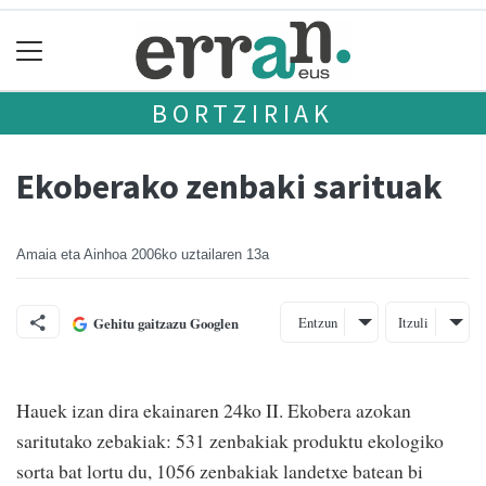
BORTZIRIAK
Ekoberako zenbaki sarituak
Amaia eta Ainhoa
2006ko uztailaren 13a
Entzun
Itzuli
Gehitu gaitzazu Googlen
Hauek izan dira ekainaren 24ko II. Ekobera azokan
saritutako zebakiak: 531 zenbakiak produktu ekologiko
sorta bat lortu du, 1056 zenbakiak landetxe batean bi