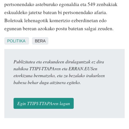
pertsonendako asteburuko egonaldia eta 549 zenbakiak
eskualdeko jatetxe batean bi pertsonendako afaria.
Boletoak lehenagotik komertzio ezberdinetan edo
egunean berean azokako postu batetan salgai zeuden.
POLITIKA
BERA
Publizitatea eta erakundeen dirulaguntzak ez dira
nahikoa TTIPI-TTAPAren eta ERRAN.EUSen
etorkizuna bermatzeko, eta zu bezalako irakurleen
babesa behar dugu aitzinera egiteko.
Egin TTIPI-TTAPAren lagun