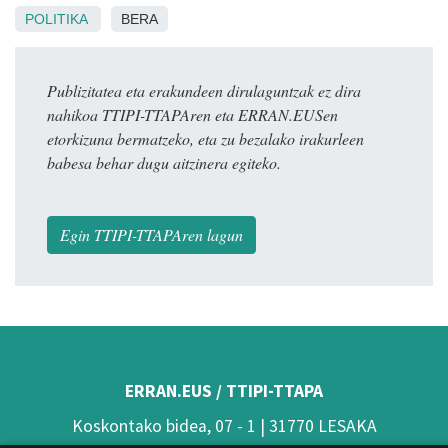
POLITIKA
BERA
Publizitatea eta erakundeen dirulaguntzak ez dira
nahikoa TTIPI-TTAPAren eta ERRAN.EUSen
etorkizuna bermatzeko, eta zu bezalako irakurleen
babesa behar dugu aitzinera egiteko.
Egin TTIPI-TTAPAren lagun
ERRAN.EUS / TTIPI-TTAPA
Koskontako bidea, 07 - 1 | 31770 LESAKA