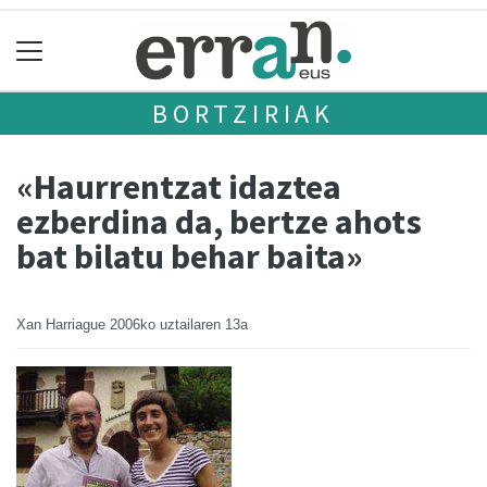
BORTZIRIAK
«Haurrentzat idaztea
ezberdina da, bertze ahots
bat bilatu behar baita»
Xan Harriague
2006ko uztailaren 13a