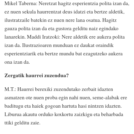
Mikel Taberna: Neretzat hagitz esperientzia polita izan da,
ez nuen sekula haurrentzat deus idatzi eta bertze aldetik,
ilustratzaile batekin ez nuen nere lana osatua. Hagitz
gauza polita izan da eta gustora gelditu naiz egindako
lanarekin. Maddi Iratzoki: Nere aldetik ere aukera polita
izan da. Ilustrazioaren munduan ez daukat oraindik
esperientziarik eta bertze mundu bat ezagutzeko aukera
ona izan da.
Zergatik haurrei zuzendua?
M.T.: Haurrei berexiki zuzendutako zerbait idazten
asmatzen ote nuen proba egin nahi nuen, seme-alabak ere
baditugu eta haiek gogoan hartuta hasi nintzen idazten.
Liburua akautu orduko koxkortu zaizkigu eta beharbada
ttiki gelditu zaie.