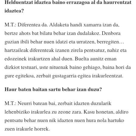
Helduentzat idaztea baino errazagoa al da haurrentzat
idaztea?
M.T.: Diferentea da. Aldaketa handi xamarra izan da,
bertze ahots bat bilatu behar izan dudalakoz. Denbora
guzian ibili behar nuen idatzi eta urratzen, berregiten…
hartzaileak diferenteak izanen zirela pentsatuz, nahiz eta
edozeinek irakurtzen ahal duen. Buelta aunitz eman
dizkiot testuari, uste nituenak baino gehiago, baina hori da
gure egitekoa, zerbait gustagarria egitea irakurleentzat.
Haur baten baitan sartu behar izan duzu?
M.T.: Neurri batean bai, zerbait idazten duzularik
lehenbiziko irakurlea zu zeone zara. Kasu honetan, aldiro
pentsatu behar nuen nik idazten nuen hura nola hartuko
zuen irakurle horrek.