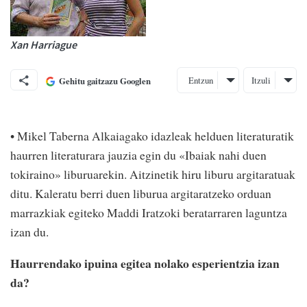
Xan Harriague
Entzun
Itzuli
Gehitu gaitzazu Googlen
• Mikel Taberna Alkaiagako idazleak helduen literaturatik
haurren literaturara jauzia egin du «Ibaiak nahi duen
tokiraino» liburuarekin. Aitzinetik hiru liburu argitaratuak
ditu. Kaleratu berri duen liburua argitaratzeko orduan
marrazkiak egiteko Maddi Iratzoki beratarraren laguntza
izan du.
Haurrendako ipuina egitea nolako esperientzia izan
da?