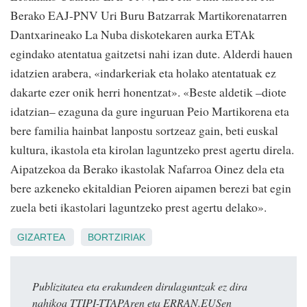
Berako EAJ-PNV Uri Buru Batzarrak Martikorenatarren
Dantxarineako La Nuba diskotekaren aurka ETAk
egindako atentatua gaitzetsi nahi izan dute. Alderdi hauen
idatzien arabera, «indarkeriak eta holako atentatuak ez
dakarte ezer onik herri honentzat». «Beste aldetik –diote
idatzian– ezaguna da gure inguruan Peio Martikorena eta
bere familia hainbat lanpostu sortzeaz gain, beti euskal
kultura, ikastola eta kirolan laguntzeko prest agertu direla.
Aipatzekoa da Berako ikastolak Nafarroa Oinez dela eta
bere azkeneko ekitaldian Peioren aipamen berezi bat egin
zuela beti ikastolari laguntzeko prest agertu delako».
GIZARTEA
BORTZIRIAK
Publizitatea eta erakundeen dirulaguntzak ez dira
nahikoa TTIPI-TTAPAren eta ERRAN.EUSen