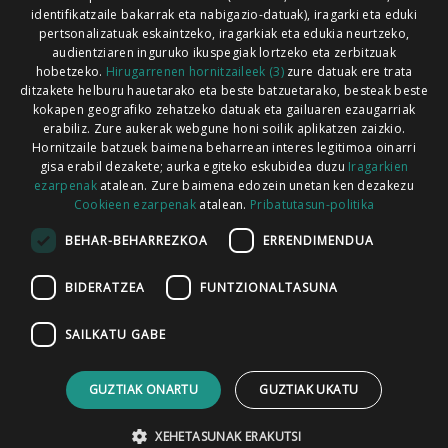
identifikatzaile bakarrak eta nabigazio-datuak), iragarki eta eduki
pertsonalizatuak eskaintzeko, iragarkiak eta edukia neurtzeko,
audientziaren inguruko ikuspegiak lortzeko eta zerbitzuak
hobetzeko.
Hirugarrenen hornitzaileek (3)
zure datuak ere trata
ditzakete helburu hauetarako eta beste batzuetarako, besteak beste
Codesyntaxek garatua
kokapen geografiko zehatzeko datuak eta gailuaren ezaugarriak
erabiliz. Zure aukerak webgune honi soilik aplikatzen zaizkio.
Hornitzaile batzuek baimena beharrean interes legitimoa oinarri
gisa erabil dezakete; aurka egiteko eskubidea duzu
Iragarkien
ezarpenak
atalean. Zure baimena edozein unetan ken dezakezu
Cookieen ezarpenak
atalean.
Pribatutasun-politika
HONI BURUZ
LEGE OHARRA
PUBLIZITATEA
BEHAR-BEHARREZKOA
ERRENDIMENDUA
ARAUAK
HARREMANETARAKO
RSS
BIDERATZEA
FUNTZIONALTASUNA
SAILKATU GABE
GUZTIAK ONARTU
GUZTIAK UKATU
XEHETASUNAK ERAKUTSI