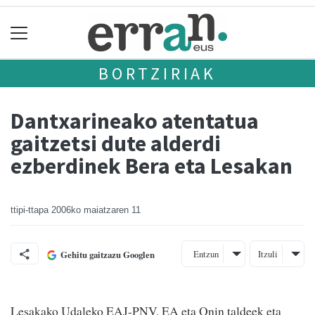
BORTZIRIAK
Dantxarineako atentatua
gaitzetsi dute alderdi
ezberdinek Bera eta Lesakan
ttipi-ttapa
2006ko maiatzaren 11
Entzun
Itzuli
Gehitu gaitzazu Googlen
Lesakako Udaleko EAJ-PNV, EA eta Onin taldeek eta