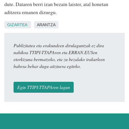
dute. Dataren berri izan bezain laister, atal honetan
aditzera emanen dizuegu.
GIZARTEA
ARANTZA
Publizitatea eta erakundeen dirulaguntzak ez dira
nahikoa TTIPI-TTAPAren eta ERRAN.EUSen
etorkizuna bermatzeko, eta zu bezalako irakurleen
babesa behar dugu aitzinera egiteko.
Egin TTIPI-TTAPAren lagun