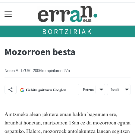
BORTZIRIAK
Mozorroen besta
Nerea ALTZURI
2006ko apirilaren 27a
Entzun
Itzuli
Gehitu gaitzazu Googlen
Aintzineko alean jakitera eman baldin bagenuen ere,
larunbat honetan, martxoaren 18an ez da mozorroen eguna
ospatuko. Halere, mozorroek antolakuntza lanean segitzen