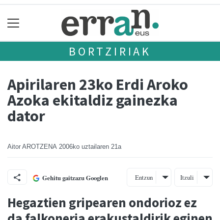
BORTZIRIAK
Apirilaren 23ko Erdi Aroko
Azoka ekitaldiz gainezka
dator
Aitor AROTZENA
2006ko uztailaren 21a
Entzun
Itzuli
Gehitu gaitzazu Googlen
Hegaztien gripearen ondorioz ez
da falkoneria erakustaldirik eginen