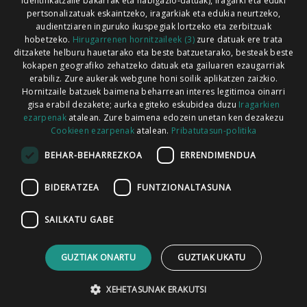
identifikatzaile bakarrak eta nabigazio-datuak), iragarki eta eduki
pertsonalizatuak eskaintzeko, iragarkiak eta edukia neurtzeko,
audientziaren inguruko ikuspegiak lortzeko eta zerbitzuak
hobetzeko.
Hirugarrenen hornitzaileek (3)
zure datuak ere trata
ditzakete helburu hauetarako eta beste batzuetarako, besteak beste
Codesyntaxek garatua
kokapen geografiko zehatzeko datuak eta gailuaren ezaugarriak
erabiliz. Zure aukerak webgune honi soilik aplikatzen zaizkio.
Hornitzaile batzuek baimena beharrean interes legitimoa oinarri
gisa erabil dezakete; aurka egiteko eskubidea duzu
Iragarkien
ezarpenak
atalean. Zure baimena edozein unetan ken dezakezu
Cookieen ezarpenak
atalean.
Pribatutasun-politika
HONI BURUZ
LEGE OHARRA
PUBLIZITATEA
BEHAR-BEHARREZKOA
ERRENDIMENDUA
ARAUAK
HARREMANETARAKO
RSS
BIDERATZEA
FUNTZIONALTASUNA
SAILKATU GABE
GUZTIAK ONARTU
GUZTIAK UKATU
XEHETASUNAK ERAKUTSI