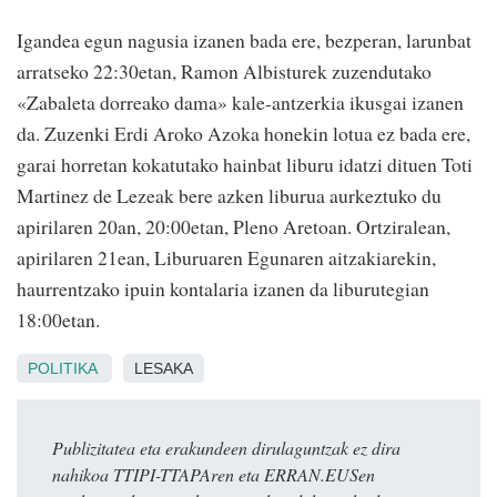
Igandea egun nagusia izanen bada ere, bezperan, larunbat
arratseko 22:30etan, Ramon Albisturek zuzendutako
«Zabaleta dorreako dama» kale-antzerkia ikusgai izanen
da. Zuzenki Erdi Aroko Azoka honekin lotua ez bada ere,
garai horretan kokatutako hainbat liburu idatzi dituen Toti
Martinez de Lezeak bere azken liburua aurkeztuko du
apirilaren 20an, 20:00etan, Pleno Aretoan. Ortziralean,
apirilaren 21ean, Liburuaren Egunaren aitzakiarekin,
haurrentzako ipuin kontalaria izanen da liburutegian
18:00etan.
POLITIKA
LESAKA
Publizitatea eta erakundeen dirulaguntzak ez dira
nahikoa TTIPI-TTAPAren eta ERRAN.EUSen