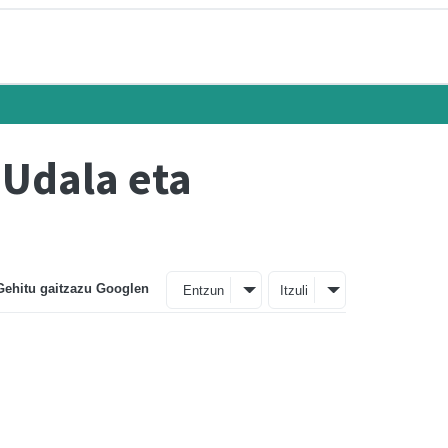
 Udala eta
Gehitu gaitzazu Googlen
Entzun
Itzuli