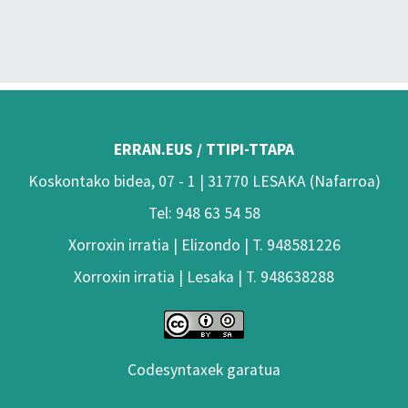
ERRAN.EUS / TTIPI-TTAPA
Koskontako bidea, 07 - 1 | 31770 LESAKA (Nafarroa)
Tel: 948 63 54 58
Xorroxin irratia | Elizondo | T. 948581226
Xorroxin irratia | Lesaka | T. 948638288
Codesyntaxek garatua