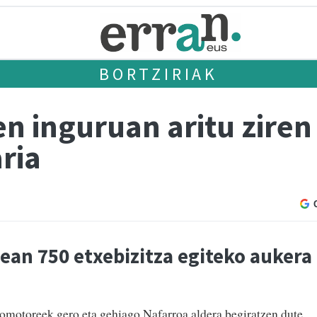
BORTZIRIAK
en inguruan aritu ziren
ria
ean 750 etxebizitza egiteko aukera
motoreek gero eta gehiago Nafarroa aldera begiratzen dute.