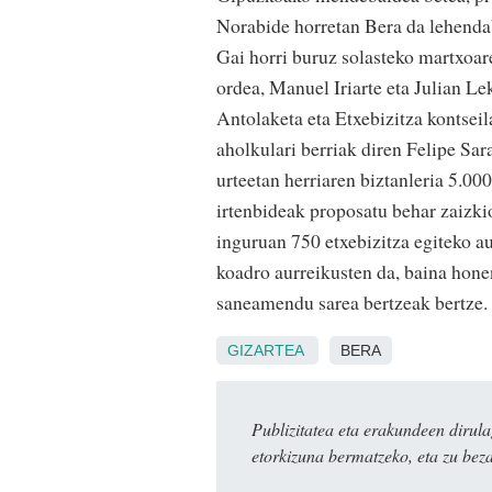
Norabide horretan Bera da lehendabi
Gai horri buruz solasteko martxoar
ordea, Manuel Iriarte eta Julian 
Antolaketa eta Etxebizitza kontseil
aholkulari berriak diren Felipe Sar
urteetan herriaren biztanleria 5.000
irtenbideak proposatu behar zaizki
inguruan 750 etxebizitza egiteko au
koadro aurreikusten da, baina hone
saneamendu sarea bertzeak bertze.
GIZARTEA
BERA
Publizitatea eta erakundeen dir
etorkizuna bermatzeko, eta zu bez