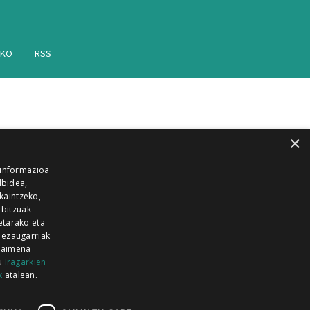
AKO
RSS
×
 informazioa
lbidea,
skaintzeko,
rbitzuak
etarako eta
 ezaugarriak
 baimena
zu
Iragarkien
k
atalean.
EITIA GUKA
AZKOITIA GUKA
BARRENA
GUKA
GUKA TELEBISTA
HIRUKA