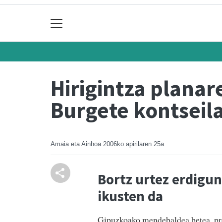
Hirigintza planar
Burgete kontseila
Amaia eta Ainhoa
2006ko apirilaren 25a
Bortz urtez erdigun
ikusten da
Gipuzkoako mendebaldea betea, pro