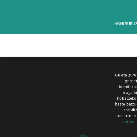
HONI BURU
Gu eta gure
gordet
identifika
iragark
hobetzeko
beste batzu
erabili
beharrean 
ezarpen
AIARALDEA
AIKOR
AIURRI
ALEA
BEGITU
ERRAN
EUSKALERRIA IRRA