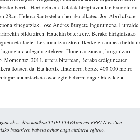
ziko herria. Hori dela eta, Udalak hirigintzan lan haundia du.
en 28an, Helena Santesteban herriko alkatea, Jon Abril alkate
Lekuona zinegotziak, Jose Andres Burgete Ingurumena, Lurralde
ariarekin bildu ziren. Hauekin batera ere, Berako hirigintzako
agueta eta Javier Lekuona izan ziren. Ikerketen arabera heldu d
 lagunetara ailegatu zitekeen. Honen aitzinean, hirigintzari
o. Momentuz, 2011. urtera bitartean, Berako erdigunearen
kera ikusten da. Eta hortik aintzinera, bertze 400.000 metro
n inguruan azterketa osoa egin beharra dago: bideak eta
ulaguntzak ez dira nahikoa TTIPI-TTAPAren eta ERRAN.EUSen
alako irakurleen babesa behar dugu aitzinera egiteko.