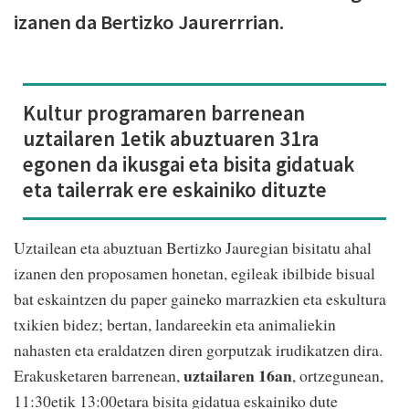
izanen da Bertizko Jaurerrrian.
Kultur programaren barrenean
uztailaren 1etik abuztuaren 31ra
egonen da ikusgai eta bisita gidatuak
eta tailerrak ere eskainiko dituzte
Uztailean eta abuztuan Bertizko Jauregian bisitatu ahal
izanen den proposamen honetan, egileak ibilbide bisual
bat eskaintzen du paper gaineko marrazkien eta eskultura
txikien bidez; bertan, landareekin eta animaliekin
nahasten eta eraldatzen diren gorputzak irudikatzen dira.
uztailaren 16an
Erakusketaren barrenean,
, ortzegunean,
11:30etik 13:00etara bisita gidatua eskainiko dute