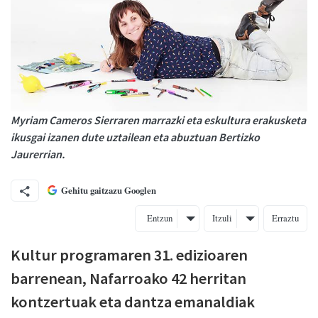
Myriam Cameros Sierraren marrazki eta eskultura erakusketa
ikusgai izanen dute uztailean eta abuztuan Bertizko
Jaurerrian.
Gehitu gaitzazu Googlen
Entzun
Itzuli
Erraztu
Kultur programaren 31. edizioaren
barrenean, Nafarroako 42 herritan
kontzertuak eta dantza emanaldiak