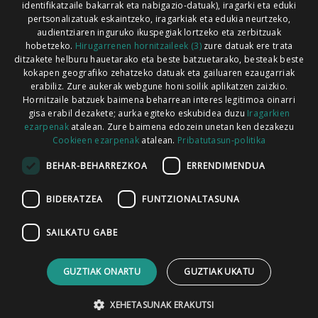
identifikatzaile bakarrak eta nabigazio-datuak), iragarki eta eduki
pertsonalizatuak eskaintzeko, iragarkiak eta edukia neurtzeko,
audientziaren inguruko ikuspegiak lortzeko eta zerbitzuak
hobetzeko.
Hirugarrenen hornitzaileek (3)
zure datuak ere trata
ditzakete helburu hauetarako eta beste batzuetarako, besteak beste
Codesyntaxek garatua
kokapen geografiko zehatzeko datuak eta gailuaren ezaugarriak
erabiliz. Zure aukerak webgune honi soilik aplikatzen zaizkio.
Hornitzaile batzuek baimena beharrean interes legitimoa oinarri
gisa erabil dezakete; aurka egiteko eskubidea duzu
Iragarkien
ezarpenak
atalean. Zure baimena edozein unetan ken dezakezu
Cookieen ezarpenak
atalean.
Pribatutasun-politika
HONI BURUZ
LEGE OHARRA
PUBLIZITATEA
BEHAR-BEHARREZKOA
ERRENDIMENDUA
ARAUAK
HARREMANETARAKO
RSS
BIDERATZEA
FUNTZIONALTASUNA
SAILKATU GABE
GUZTIAK ONARTU
GUZTIAK UKATU
XEHETASUNAK ERAKUTSI