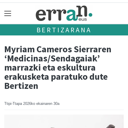
BERTIZARANA
Myriam Cameros Sierraren
‘Medicinas/Sendagaiak’
marrazki eta eskultura
erakusketa paratuko dute
Bertizen
Ttipi-Ttapa
2026ko ekainaren 30a