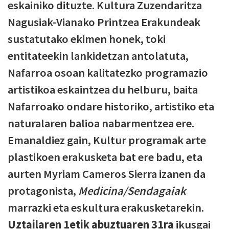
eskainiko dituzte. Kultura Zuzendaritza
Nagusiak-Vianako Printzea Erakundeak
sustatutako ekimen honek, toki
entitateekin lankidetzan antolatuta,
Nafarroa osoan kalitatezko programazio
artistikoa eskaintzea du helburu, baita
Nafarroako ondare historiko, artistiko eta
naturalaren balioa nabarmentzea ere.
Emanaldiez gain, Kultur programak arte
plastikoen erakusketa bat ere badu, eta
aurten Myriam Cameros Sierra izanen da
protagonista,
Medicina/Sendagaiak
marrazki eta eskultura erakusketarekin.
Uztailaren 1etik abuztuaren 31ra
ikusgai