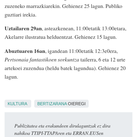
zuzeneko marrazkiarekin. Gehienez 25 lagun. Publiko
guztiari irekia.
Uztailaren 29an
, asteazkenean, 11:00etatik 13:00etara,
Akelarre ilustratua helduentzat. Gehienez 15 lagun.
Abuztuaren 16an
, igandean 11:00etatik 12:3e0era,
Pertsonaia fantastikoen sorkuntza
tailerra, 6 eta 12 urte
artekoei zuzendua (heldu batek lagundua). Gehienez 20
lagun.
KULTURA
BERTIZARANA
OIEREGI
Publizitatea eta erakundeen dirulaguntzak ez dira
nahikoa TTIPI-TTAPAren eta ERRAN.EUSen