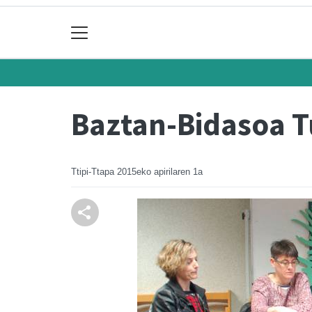
Baztan-Bidasoa T
Ttipi-Ttapa
2015eko apirilaren 1a