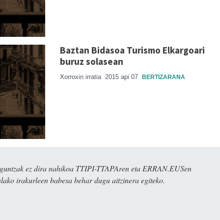
Baztan Bidasoa Turismo Elkargoari
buruz solasean
Xorroxin irratia
2015 api 07
BERTIZARANA
ulaguntzak ez dira nahikoa TTIPI-TTAPAren eta ERRAN.EUSen
alako irakurleen babesa behar dugu aitzinera egiteko.