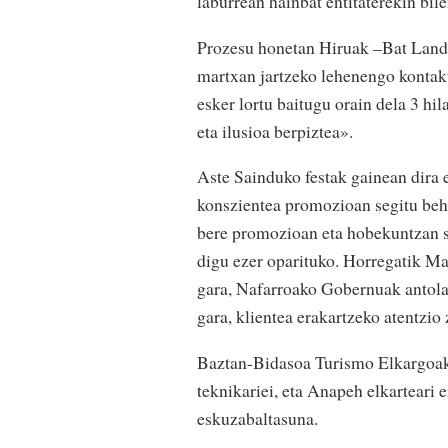
laburrean hainbat entitaterekin bi
Prozesu honetan Hiruak –Bat Landa 
martxan jartzeko lehenengo kontakt
esker lortu baitugu orain dela 3 hi
eta ilusioa berpiztea».
Aste Sainduko festak gainean dira 
konszientea promozioan segitu beh
bere promozioan eta hobekuntzan s
digu ezer oparituko. Horregatik Ma
gara, Nafarroako Gobernuak antolatu
gara, klientea erakartzeko atentzio
Baztan-Bidasoa Turismo Elkargoak 
teknikariei, eta Anapeh elkarteari 
eskuzabaltasuna.