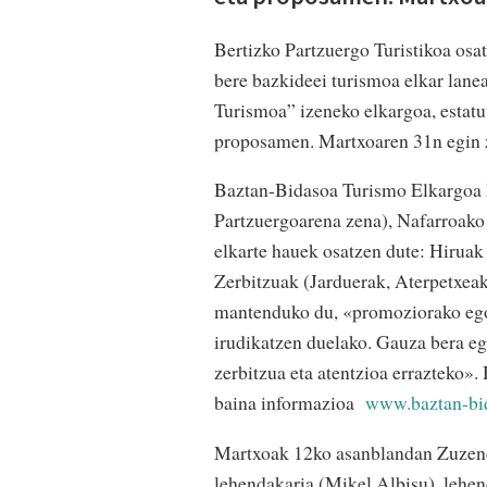
Bertizko Partzuergo Turistikoa os
bere bazkideei turismoa elkar lane
Turismoa” izeneko elkargoa, estatu
proposamen. Martxoaren 31n egin z
Baztan-Bidasoa Turismo Elkargoa B
Partzuergoarena zena), Nafarroako 
elkarte hauek osatzen dute: Hiruak
Zerbitzuak (Jarduerak, Aterpetxeak
mantenduko du, «promoziorako egok
irudikatzen duelako. Gauza bera egi
zerbitzua eta atentzioa errazteko»
baina informazioa
www.baztan-bi
Martxoak 12ko asanblandan Zuzenda
lehendakaria (Mikel Albisu), lehend