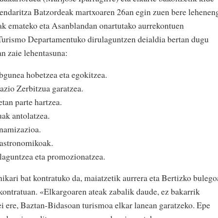
uzendaritza Batzordeak martxoaren 26an egin zuen bere lehenen
tuak emateko eta Asanblandan onartutako aurrekontuen
Turismo Departamentuko dirulaguntzen deialdia bertan dugu
n zaie lehentasuna:
gunea hobetzea eta egokitzea.
azio Zerbitzua garatzea.
etan parte hartzea.
uak antolatzea.
namizazioa.
Gastronomikoak.
 laguntzea eta promozionatzea.
ikari bat kontratuko da, maiatzetik aurrera eta Bertizko buleg
 kontratuan. «Elkargoaren ateak zabalik daude, ez bakarrik
teei ere, Baztan-Bidasoan turismoa elkar lanean garatzeko. Epe