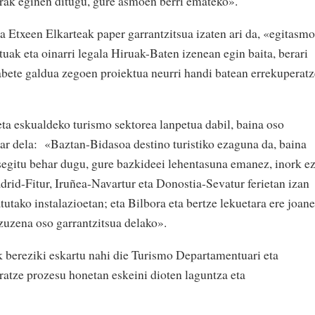
lerak eginen ditugu, gure asmoen berri emateko».
Etxeen Elkarteak paper garrantzitsua izaten ari da, «egitasm
uak eta oinarri legala Hiruak-Baten izenean egin baita, berari
labete galdua zegoen proiektua neurri handi batean errekuperat
eta eskualdeko turismo sektorea lanpetua dabil, baina oso
ar dela: «Baztan-Bidasoa destino turistiko ezaguna da, baina
egitu behar dugu, gure bazkideei lehentasuna emanez, inork e
drid-Fitur, Iruñea-Navartur eta Donostia-Sevatur ferietan izan
tako instalazioetan; eta Bilbora eta bertze lekuetara ere joan
 zuzena oso garrantzitsua delako».
bereziki eskartu nahi die Turismo Departamentuari eta
eratze prozesu honetan eskeini dioten laguntza eta