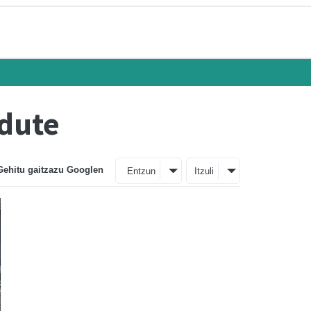
 dute
Gehitu gaitzazu Googlen
Entzun
Itzuli