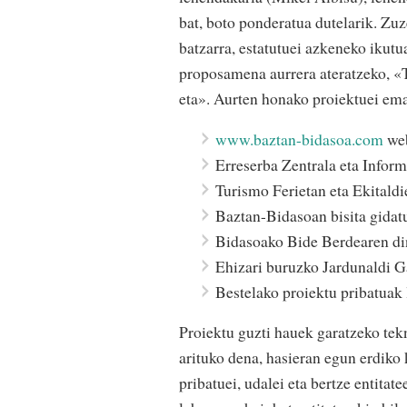
bat, boto ponderatua dutelarik. Z
batzarra, estatutuei azkeneko iku
proposamena aurrera ateratzeko, «
eta». Aurten honako proiektuei ema
www.baztan-bidasoa.com
web
Erreserba Zentrala eta Inform
Turismo Ferietan eta Ekitaldi
Baztan-Bidasoan bisita gidat
Bidasoako Bide Berdearen di
Ehizari buruzko Jardunaldi 
Bestelako proiektu pribatuak
Proiektu guzti hauek garatzeko tekn
arituko dena, hasieran egun erdiko
pribatuei, udalei eta bertze entita