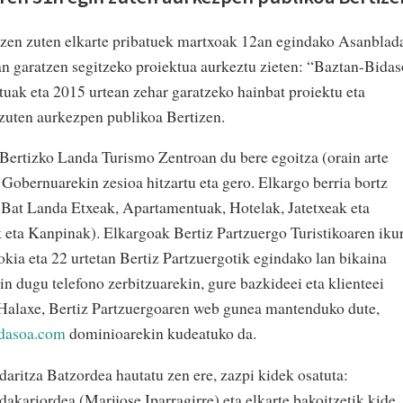
atzen zuten elkarte pribatuek martxoak 12an egindako Asanblad
an garatzen segitzeko proiektua aurkeztu zieten: “Baztan-Bida
tuak eta 2015 urtean zehar garatzeko hainbat proiektu eta
uten aurkezpen publikoa Bertizen.
ertizko Landa Turismo Zentroan du bere egoitza (orain arte
Gobernuarekin zesioa hitzartu eta gero. Elkargo berria bortz
 Bat Landa Etxeak, Apartamentuak, Hotelak, Jatetxeak eta
 eta Kanpinak). Elkargoak Bertiz Partzuergo Turistikoaren iku
ia eta 22 urtetan Bertiz Partzuergotik egindako lan bikaina
n dugu telefono zerbitzuarekin, gure bazkideei eta klienteei
. Halaxe, Bertiz Partzuergoaren web gunea mantenduko dute,
dasoa.com
dominioarekin kudeatuko da.
ritza Batzordea hautatu zen ere, zazpi kidek osatuta:
akariordea (Marijose Iparragirre) eta elkarte bakoitzetik kide