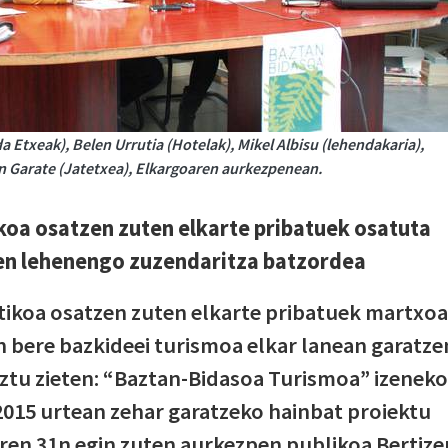
 Etxeak), Belen Urrutia (Hotelak), Mikel Albisu (lehendakaria),
en Garate (Jatetxea), Elkargoaren aurkezpenean.
koa osatzen zuten elkarte pribatuek osatuta
en lehenengo zuzendaritza batzordea
tikoa osatzen zuten elkarte pribatuek martxo
 bere bazkideei turismoa elkar lanean garatze
ztu zieten: “Baztan-Bidasoa Turismoa” izeneko
2015 urtean zehar garatzeko hainbat proiektu
en 31n egin zuten aurkezpen publikoa Bertize