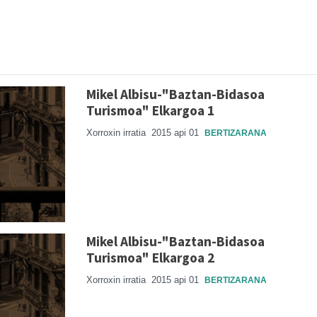
Mikel Albisu-"Baztan-Bidasoa
Turismoa" Elkargoa 1
Xorroxin irratia
2015 api 01
BERTIZARANA
Mikel Albisu-"Baztan-Bidasoa
Turismoa" Elkargoa 2
Xorroxin irratia
2015 api 01
BERTIZARANA