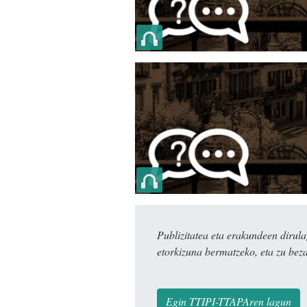
Publizitatea eta erakundeen dir
etorkizuna bermatzeko, eta zu bez
Egin TTIPI-TTAPAren lagun