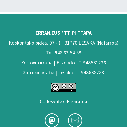
ERRAN.EUS / TTIPI-TTAPA
Koskontako bidea, 07 - 1 | 31770 LESAKA (Nafarroa)
Tel: 948 63 54 58
Xorroxin irratia | Elizondo | T. 948581226
Xorroxin irratia | Lesaka | T. 948638288
Codesyntaxek garatua