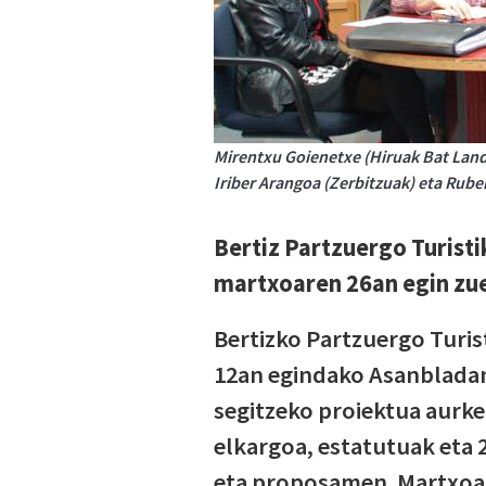
Mirentxu Goienetxe (Hiruak Bat Landa
Iriber Arangoa (Zerbitzuak) eta Rub
Bertiz Partzuergo Turisti
martxoaren 26an egin zu
Bertizko Partzuergo Turis
12an egindako Asanbladan
segitzeko proiektua aurke
elkargoa, estatutuak eta 
eta proposamen. Martxoar