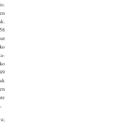
io.
ren
ak.
358
bat
eko
ta-
iko
049
uak
zen
ate
.
ra;