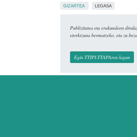
GIZARTEA
LEGASA
Publizitatea eta erakundeen dir
etorkizuna bermatzeko, eta zu bez
Egin TTIPI-TTAPAren lagun