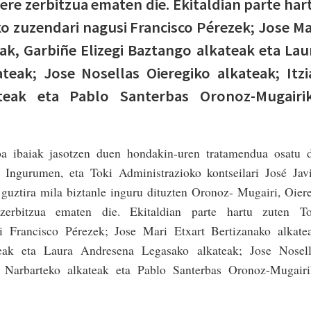
 ere zerbitzua ematen die. Ekitaldian parte har
o zuzendari nagusi Francisco Pérezek; Jose Ma
ak, Garbiñe Elizegi Baztango alkateak eta Lau
eak; Jose Nosellas Oieregiko alkateak; Itzi
ateak eta Pablo Santerbas Oronoz-Mugairi
oa ibaiak jasotzen duen hondakin-uren tratamendua osatu 
ngurumen, eta Toki Administrazioko kontseilari José Javi
 guztira mila biztanle inguru dituzten Oronoz- Mugairi, Oier
 zerbitzua ematen die. Ekitaldian parte hartu zuten To
i Francisco Pérezek; Jose Mari Etxart Bertizanako alkate
eak eta Laura Andresena Legasako alkateak; Jose Nosell
rte Narbarteko alkateak eta Pablo Santerbas Oronoz-Mugair