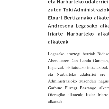
eta Narbarteko udalerriei
zuten Toki Administraziok
Etxart Bertizanako alkate
Andresena Legasako alkat
Iriarte Narbarteko alk
alkateak.
Legasako araztegi berriak Bidas
Abenduaren 2an Landa Garapen, I
Esparzak bisitatutako instalazioak
eta Narbarteko udalerriei ere
Administrazioko zuzendari nagus
Garbiñe Elizegi Baztango alkat
Oieregiko alkateak; Itziar Iria
alkateak.