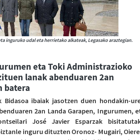
a inguruko udal eta herrietako alkateak, Legasako araztegian.
urumen eta Toki Administrazioko
 zituen lanak abenduaren 2an
n batera
ak Bidasoa ibaiak jasotzen duen hondakin-ur
benduaren 2an Landa Garapen, Ingurumen, e
ntseilari José Javier Esparzak bisitatuta
biztanle inguru dituzten Oronoz- Mugairi, Oiere