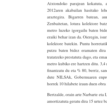
Aixtondoko parajean kokatuta, az
2012aren akabailan hasitako leh
araztegira. Bigarren batean, au
Zenbaitetan, lotura kolektore ba
metro luzeko igorgailu baten bide
eraiki behar izan da. Oieregin, is
kolektore batekin. Puntu horretat
putzu baten bidez eramaten dira
tratatzeko prestatuta dago, eta em
metro kubiko ere hartzen ditu. 3,
finantzatu du eta % 80, berriz, s
dute NILSAk, Gobernuaren enpres
horrek 10 hilabete iraun duen obra 
Bertzalde, orain arte Narbarte eta 
amortizatuta geratu dira 15 urtez