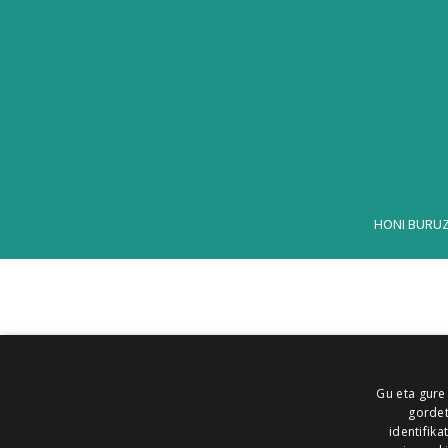
HONI BURU
Gu eta gure
gordet
identifika