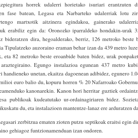
piegitura horrek udalerri horietako isuriari erantzuten d
en fase batean, Legasa eta Narbarteko udalerriak lotu zi
rtengo martxotik aitzinera egindakoa, gainerako udalerri
tzuk erabiliz egin da: Oronozko iparraldeko hondakin-urak 
z bideratzen dira, hegoalderako, berriz, 126 metroko beste 
uria Tipulatzeko auzoraino eraman behar izan da 439 metro luz
ik, eta 82 metroko beste eroanbide baten bidez, urak ponpake
 araztegiraino. Egungo instalazioa egunean 437 metro kub
ari handieneko unetan, ekaitza dagoenean adibidez, egunero 1.
4 milioi euro balio du, kopuru horren % 20 Nafarroako Gobern
aneamenduko kanonarekin. Kanon hori herritar guztiek ordaint
a publikoak kudeatutako ur-ordainagiriaren bidez. Soziet
ikuskatu du, eta instalazioen mantentze-lanaz ere arduratzen da
Legasari zerbitzua ematen zioten putzu septikoak eraitsi egin di
 baino gehiagoz funtzionamenduan izan ondoren.