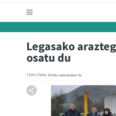
Legasako arazteg
osatu du
TTIPI-TTAPA
2014ko abenduaren 4a