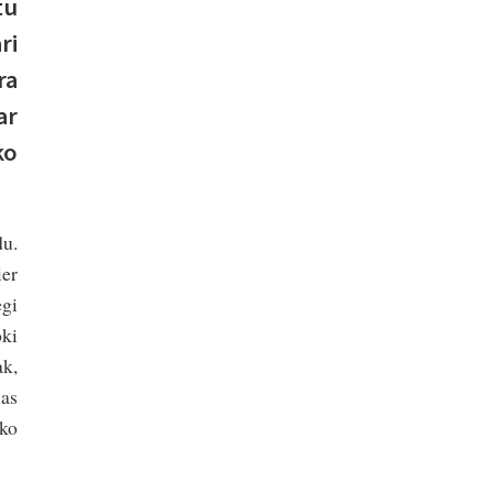
tu
ri
ra
ar
ko
du.
er
egi
ki
ak,
as
iko