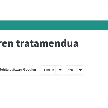
aren tratamendua
Gehitu gaitzazu Googlen
Entzun
Itzuli