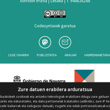
Xorroxin irratia | Lesaka | T. 948638288
Codesyntaxek garatua
Z
LEGE OHARRA
PUBLIZITATEA
ARAUAK
HARREMANETAR
Zure datuen erabilera arduratsua
 bazkideek cookieak eta antzeko teknologiak erabiltzen ditugu zure gailuan
zeko eta eskuratzeko, eta datu pertsonalak tratatzeko (adibidez, zure IP he
tzaile bakarrak eta nabigazio-datuak), iragarki eta eduki pertsonalizatuak e