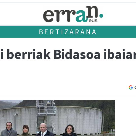
BERTIZARANA
i berriak Bidasoa ibai