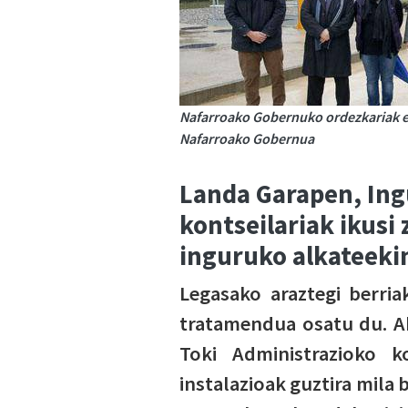
Nafarroako Gobernuko ordezkariak et
Nafarroako Gobernua
Landa Garapen, Ing
kontseilariak ikusi
inguruko alkateeki
Legasako araztegi berri
tratamendua osatu du. A
Toki Administrazioko ko
instalazioak guztira mila 