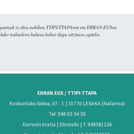
ulaguntzak ez dira nahikoa TTIPI-TTAPAren eta ERRAN.EUSen
alako irakurleen babesa behar dugu aitzinera egiteko.
ERRAN.EUS / TTIPI-TTAPA
Koskontako bidea, 07 - 1 | 31770 LESAKA (Nafarroa)
Tel: 948 63 54 58
Xorroxin irratia | Elizondo | T. 948581226