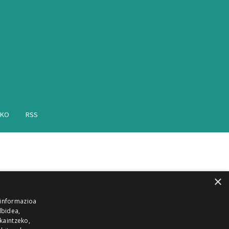
AKO
RSS
×
 informazioa
lbidea,
skaintzeko,