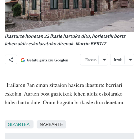
Ikasturte honetan 22 ikasle hartuko ditu, horietatik bortz
lehen aldiz eskolaratuko direnak. Martin BERTIZ
Entzun
Itzuli
Gehitu gaitzazu Googlen
Irailaren 7an eman zitzaion hasiera ikasturte berriari
eskolan. Aurten bost gaztetxok lehen aldiz eskolarako
bidea hartu dute. Orain hogeita bi ikasle dira denetara.
GIZARTEA
NARBARTE