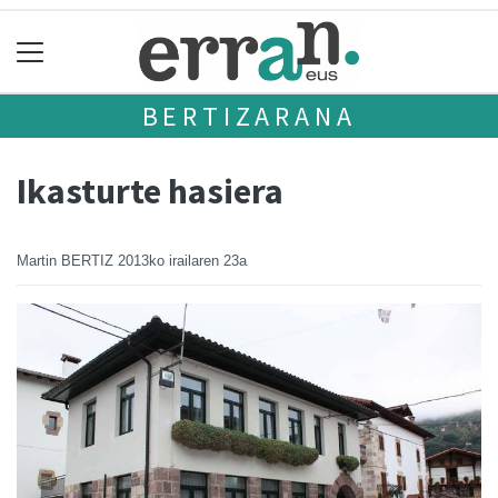
BERTIZARANA
Ikasturte hasiera
Martin BERTIZ
2013ko irailaren 23a