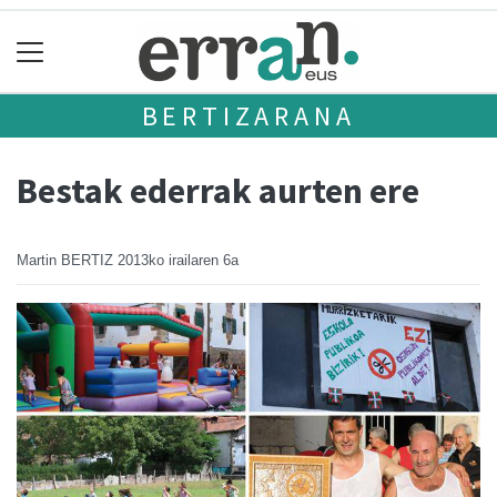
BERTIZARANA
Bestak ederrak aurten ere
Martin BERTIZ
2013ko irailaren 6a