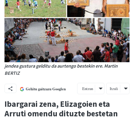
jendea gustura gelditu da aurtengo bestekin ere. Martin
BERTIZ
Entzun
Itzuli
Gehitu gaitzazu Googlen
Ibargarai zena, Elizagoien eta
Arruti omendu dituzte bestetan