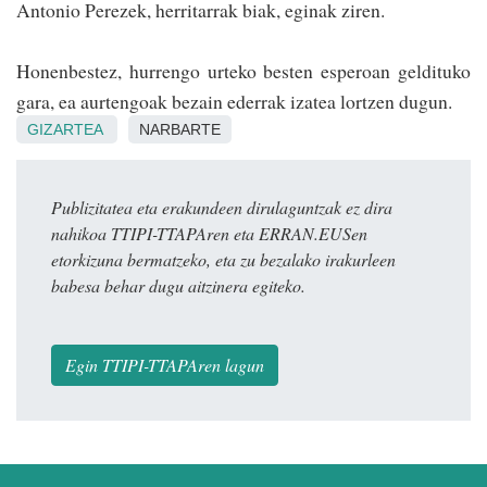
Antonio Perezek, herritarrak biak, eginak ziren.
Honenbestez, hu­rrengo urteko besten esperoan geldituko
gara, ea aurtengoak bezain ederrak izatea lortzen dugun.
GIZARTEA
NARBARTE
Publizitatea eta erakundeen dirulaguntzak ez dira
nahikoa TTIPI-TTAPAren eta ERRAN.EUSen
etorkizuna bermatzeko, eta zu bezalako irakurleen
babesa behar dugu aitzinera egiteko.
Egin TTIPI-TTAPAren lagun