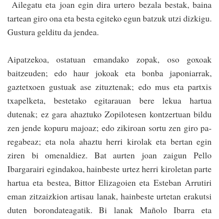
Ailegatu eta joan egin dira urtero bezala bestak, baina
tartean giro ona eta besta egiteko egun ba­tzuk utzi dizkigu.
Gustura gelditu da jendea.
Aipatzekoa, ostatuan emandako zopak, oso goxoak
baitzeuden; edo haur jokoak eta bonba japoniarrak,
gaztetxoen gustuak ase zituztenak; edo mus eta partxis
txapelketa, bestetako egitarauan bere lekua hartua
dutenak; ez gara ahaztuko Zopilotesen kontzertuan bildu
zen jende kopuru majoaz; edo zikiroan sortu zen giro pa­­
regabeaz; eta nola ahaztu herri kirolak eta bertan egin
ziren bi omenaldiez. Bat aurten joan zaigun Pello
Ibargarairi egindakoa, hainbeste urtez he­rri kiroletan parte
hartua eta bestea, Bittor Elizagoien eta Esteban Arru­ti­ri
eman zitzaizkion artisau lanak, hainbes­te urtetan erakutsi
duten borondateagatik. Bi lanak Mañolo Ibarra­ eta