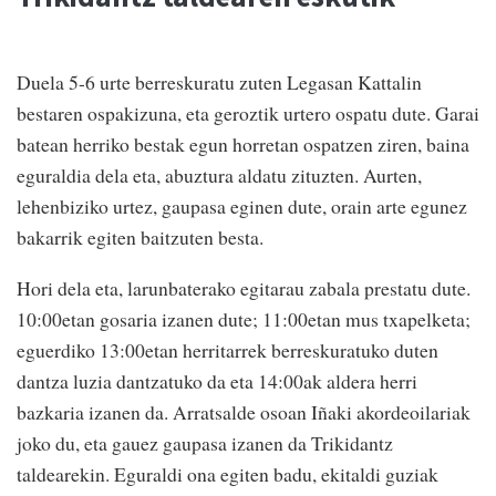
Duela 5-6 urte berreskuratu zuten Legasan Kattalin
bestaren ospakizuna, eta geroztik urtero ospatu dute. Garai
batean herriko bestak egun horretan ospatzen ziren, baina
eguraldia dela eta, abuztura aldatu zituzten. Aurten,
lehenbiziko urtez, gaupasa eginen dute, orain arte egunez
bakarrik egiten baitzuten besta.
Hori dela eta, larunbaterako egitarau zabala prestatu dute.
10:00etan gosaria izanen dute; 11:00etan mus txapelketa;
eguerdiko 13:00etan herritarrek berreskuratuko duten
dantza luzia dantzatuko da eta 14:00ak aldera herri
bazkaria izanen da. Arratsalde osoan Iñaki akordeoilariak
joko du, eta gauez gaupasa izanen da Trikidantz
taldearekin. Eguraldi ona egiten badu, ekitaldi guziak