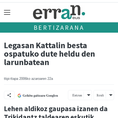
BERTIZARANA
Legasan Kattalin besta
ospatuko dute heldu den
larunbatean
ttipi-ttapa
2006ko azaroaren 22a
Entzun
Itzuli
Gehitu gaitzazu Googlen
Lehen aldikoz gaupasa izanen da
Trikidantz taldearen eskutik