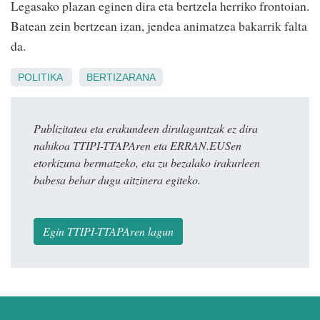
Legasako plazan eginen dira eta bertzela herriko frontoian.
Batean zein bertzean izan, jendea animatzea bakarrik falta
da.
POLITIKA
BERTIZARANA
Publizitatea eta erakundeen dirulaguntzak ez dira
nahikoa TTIPI-TTAPAren eta ERRAN.EUSen
etorkizuna bermatzeko, eta zu bezalako irakurleen
babesa behar dugu aitzinera egiteko.
Egin TTIPI-TTAPAren lagun