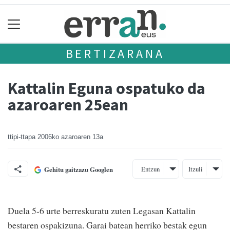
BERTIZARANA
Kattalin Eguna ospatuko da
azaroaren 25ean
ttipi-ttapa
2006ko azaroaren 13a
Entzun
Itzuli
Gehitu gaitzazu Googlen
Duela 5-6 urte berreskuratu zuten Legasan Kattalin
bestaren ospakizuna. Garai batean herriko bestak egun