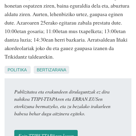
honetan ospatzen ziren, baina eguraldia dela eta, abuztura
aldatu ziren. Aurten, lehenbiziko urtez, gaupasa eginen
dute. Azaroaren 25erako egitarau zabala prestatu dute.
10:00etan gosaria; 11:00etan mus txapelketa; 13:00etan
dantza luzia; 14:30ean herri bazkaria. Arratsaldean Iñaki
akordeolariak joko du eta gauez gaupasa izanen da
Trikidantz taldearekin.
POLITIKA
BERTIZARANA
Publizitatea eta erakundeen dirulaguntzak ez dira
nahikoa TTIPI-TTAPAren eta ERRAN.EUSen
etorkizuna bermatzeko, eta zu bezalako irakurleen
babesa behar dugu aitzinera egiteko.
Egin TTIPI-TTAPAren lagun