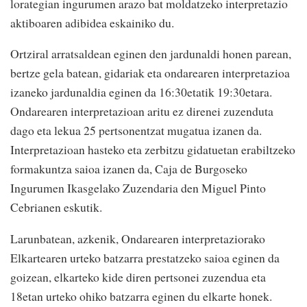
lorategian ingurumen arazo bat moldatzeko interpretazio
aktiboaren adibidea eskainiko du.
Ortziral arratsaldean eginen den jardunaldi honen parean,
bertze gela batean, gidariak eta ondarearen interpretazioa
izaneko jardunaldia eginen da 16:30etatik 19:30etara.
Ondarearen interpretazioan aritu ez direnei zuzenduta
dago eta lekua 25 pertsonentzat mugatua izanen da.
Interpretazioan hasteko eta zerbitzu gidatuetan erabiltzeko
formakuntza saioa izanen da, Caja de Burgoseko
Ingurumen Ikasgelako Zuzendaria den Miguel Pinto
Cebrianen eskutik.
Larunbatean, azkenik, Ondarearen interpretaziorako
Elkartearen urteko batzarra prestatzeko saioa eginen da
goizean, elkarteko kide diren pertsonei zuzendua eta
18etan urteko ohiko batzarra eginen du elkarte honek.