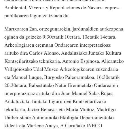
Ambiental, Viveros y Repoblaciones de Navarra enpresa
publikoaren laguntza izanen du.
Martxoaren 2an, ortzegunarekin, jardunaldien aurkezpena
eginen da goizeko 9:30etatik 10etara. 10etatik 14etara,
Arkeologiaren eremuan Ondarearen interpretazioaz
arituko dira Carlos Alonso, Andaluziako Juntako Kultura
Kontseilaritzako teknikaria, Antonio Espinosa, Alicanteko
Villajoiosako Udal Museo Arkeologikoaren zuzendaria
eta Manuel Luque, Burgosko Paleoramakoa. 16:30etatik
20:30etara, Babestutako Natur Eremuetako Ondarearen
interpretazioaz arituko dira Juan Manuel Salas Rojas,
Andaluziako Juntako Ingurumen Kontseilaritzako
teknikaria, Javier Benayas eta Maria Muñoz, Madrilgo
Unibertsitate Autonomoko Ekologia Departamentuko
kideak eta Marlene Anaya, A Coruñako INECO