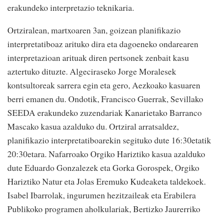
erakundeko interpretazio teknikaria.
Ortziralean, martxoaren 3an, goizean planifikazio
interpretatiboaz arituko dira eta dagoeneko ondarearen
interpretazioan arituak diren pertsonek zenbait kasu
aztertuko dituzte. Algeciraseko Jorge Moralesek
kontsultoreak sarrera egin eta gero, Aezkoako kasuaren
berri emanen du. Ondotik, Francisco Guerrak, Sevillako
SEEDA erakundeko zuzendariak Kanarietako Barranco
Mascako kasua azalduko du. Ortziral arratsaldez,
planifikazio interpretatiboarekin segituko dute 16:30etatik
20:30etara. Nafarroako Orgiko Hariztiko kasua azalduko
dute Eduardo Gonzalezek eta Gorka Gorospek, Orgiko
Hariztiko Natur eta Jolas Eremuko Kudeaketa taldekoek.
Isabel Ibarrolak, ingurumen hezitzaileak eta Erabilera
Publikoko programen aholkulariak, Bertizko Jaurerriko