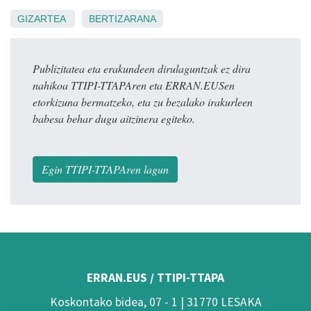
GIZARTEA
BERTIZARANA
Publizitatea eta erakundeen dirulaguntzak ez dira
nahikoa TTIPI-TTAPAren eta ERRAN.EUSen
etorkizuna bermatzeko, eta zu bezalako irakurleen
babesa behar dugu aitzinera egiteko.
Egin TTIPI-TTAPAren lagun
ERRAN.EUS / TTIPI-TTAPA
Koskontako bidea, 07 - 1 | 31770 LESAKA