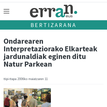
BERTIZARANA
Ondarearen
Interpretaziorako Elkarteak
jardunaldiak eginen ditu
Natur Parkean
ttipi-ttapa
2006ko maiatzaren 11