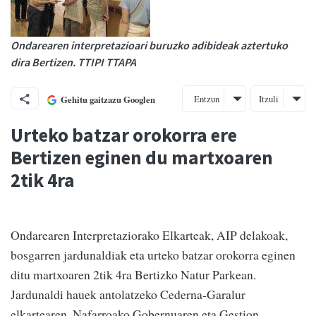
Ondarearen interpretazioari buruzko adibideak aztertuko
dira Bertizen. TTIPI TTAPA
Entzun
Itzuli
Gehitu gaitzazu Googlen
Urteko batzar orokorra ere
Bertizen eginen du martxoaren
2tik 4ra
Ondarearen Interpretaziorako Elkarteak, AIP delakoak,
bosgarren jardunaldiak eta urteko batzar orokorra eginen
ditu martxoaren 2tik 4ra Bertizko Natur Parkean.
Jardunaldi hauek antolatzeko Cederna-Garalur
elkartearen, Nafarroako Gobernuaren eta Gestion