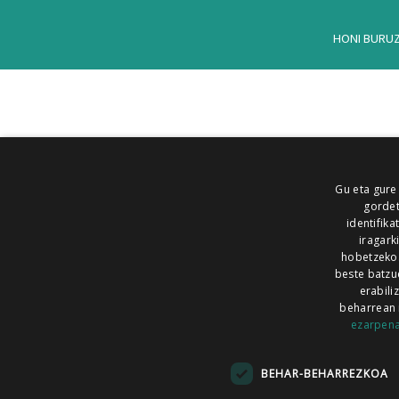
HONI BURU
Gu eta gure
gordet
identifika
iragark
hobetzeko
beste batzu
erabili
beharrean 
ezarpen
AIARALDEA
AIKOR
AIURRI
ALEA
BEGITU
ERRAN
EUSKALERRIA IRRA
BEHAR-BEHARREZKOA
KRONIKA
MAILOPE
NOAUA
O