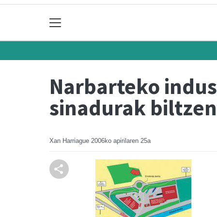
Narbarteko indus
sinadurak biltzen 
Xan Harriague
2006ko apirilaren 25a