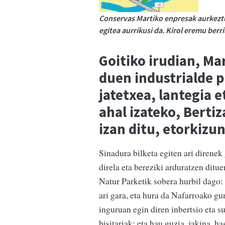
Conservas Martiko enpresak aurkeztu
egitea aurrikusi da. Kirol eremu ber
Goitiko irudian, Ma
duen industrialde p
jatetxea, lantegia e
ahal izateko, Berti
izan ditu, etorkizu
Sinadura bilketa egiten ari direnek
direla eta bereziki arduratzen ditue
Natur Parketik sobera hurbil dago:
ari gara, eta hura da Nafarroako gu
inguruan egin diren inbertsio eta s
bisitariak; eta hau guzia, jakina, h