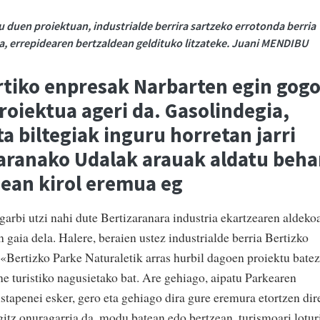
 duen proiektuan, industrialde berrira sartzeko errotonda berria
ria, errepidearen bertzaldean geldituko litzateke. Juani MENDIBU
rtiko enpresak Narbarten egin gog
roiektua ageri da. Gasolindegia,
ta biltegiak inguru horretan jarri
zaranako Udalak arauak aldatu beha
nean kirol eremua eg
 garbi utzi nahi dute Bertizaranara industria ekartzearen aldeko
n gaia dela. Halere, beraien ustez industrialde berria Bertizko
 «Bertizko Parke Naturaletik arras hurbil dagoen proiektu batez
ne turistiko nagusietako bat. Are gehiago, aipatu Parkearen
ustapenei esker, gero eta gehiago dira gure eremura etortzen dir
agitz onuragarria da, modu batean edo bertzean, turismoari lotur