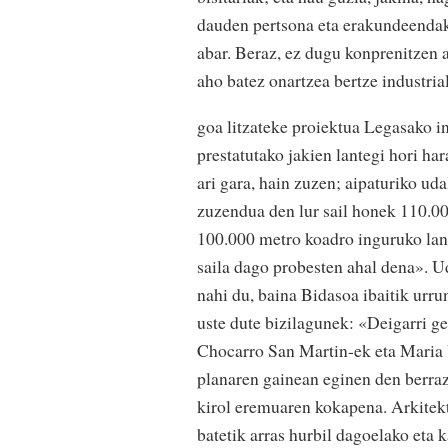
dauden pertsona eta erakundeendako
abar. Beraz, ez dugu konprenitzen 
aho batez onartzea bertze industria
goa litzateke proiektua Legasako in
prestatutako jakien lantegi hori h
ari gara, hain zuzen; aipaturiko ud
zuzendua den lur sail honek 110.00
100.000 metro koadro inguruko lan
saila dago probesten ahal dena». U
nahi du, baina Bidasoa ibaitik urru
uste dute bizilagunek: «Deigarri ge
Chocarro San Martin-ek eta Maria 
planaren gainean eginen den berrazt
kirol eremuaren kokapena. Arkitekt
batetik arras hurbil dagoelako eta k