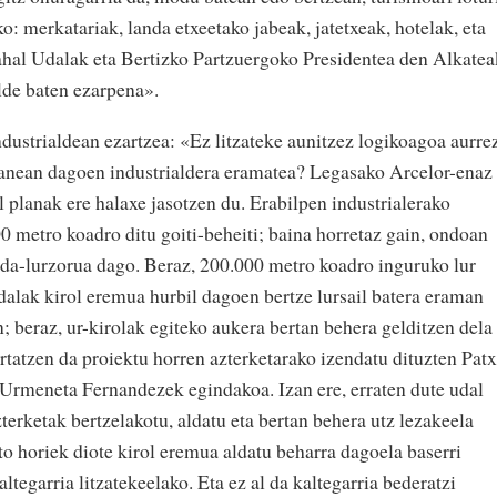
: merkatariak, landa etxeetako jabeak, jatetxeak, hotelak, eta
ahal Udalak eta Bertizko Partzuergoko Presidentea den Alkatea
lde baten ezarpena».
dustrialdean ezartzea: «Ez litzateke aunitzez logikoagoa aurre
aranean dagoen industrialdera eramatea? Legasako Arcelor-enaz
al planak ere halaxe jasotzen du. Erabilpen industrialerako
0 metro koadro ditu goiti-beheiti; baina horretaz gain, ondoan
da-lurzorua dago. Beraz, 200.000 metro koadro inguruko lur
dalak kirol eremua hurbil dagoen bertze lursail batera eraman
n; beraz, ur-kirolak egiteko aukera bertan behera gelditzen dela
rtatzen da proiektu horren azterketarako izendatu dituzten Patx
Urmeneta Fernandezek egindakoa. Izan ere, erraten dute udal
erketak bertzelakotu, aldatu eta bertan behera utz lezakeela
o horiek diote kirol eremua aldatu beharra dagoela baserri
altegarria litzatekeelako. Eta ez al da kaltegarria bederatzi