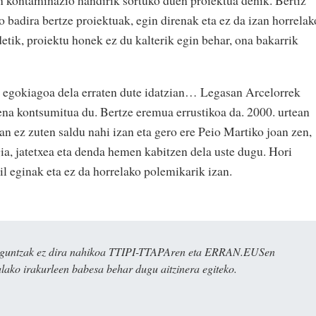
en kontaminazio handirik sortuko duen proiektua denik. Bertiz
o badira bertze proiektuak, egin direnak eta ez da izan horrelak
etik, proiektu honek ez du kalterik egin behar, ona bakarrik
o egokiagoa dela erraten dute idatzian… Legasan Arcelorrek
ena kontsumitua du. Bertze eremua errustikoa da. 2000. urtean
n ez zuten saldu nahi izan eta gero ere Peio Martiko joan zen,
ia, jatetxea eta denda hemen kabitzen dela uste dugu. Hori
l eginak eta ez da horrelako polemikarik izan.
ulaguntzak ez dira nahikoa TTIPI-TTAPAren eta ERRAN.EUSen
alako irakurleen babesa behar dugu aitzinera egiteko.