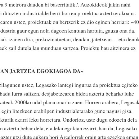
ea 9 metrora dauden bi baserritatik?. Auzokideok jakin nahi
i dituzten industrialde berri horren proiektua aztertzerakoan».
aren ustez, proiektuak on bertzerik ez dio eginen herriari: «40
industria gaur egun nola dagoen kontuan hartuta, gauza ona da.
k izanen dira, prekozinatuetan, dendan, jatetxean… eta deno
 zail dutela lan munduan sartzea. Proiektu hau aitzinera ez
AN JARTZEA EGOKIAGOA DA»
izilagunen ustez, Legasako lantegi ingurua da proiektua egiteko
badu lurra saltzen, desjabetzearen bidea aztertu beharko luke
ateak 2000ko udal plana onartu zuen. Horren arabera, Legasa
 egin litezkeen erabilpen industrialetarako gune nagusi gisa.
ekturik ekarri leku horretara. Ondorioz, uste dugu edozein dela
on aztertu behar dela, eta leku egokian ezarri, hau da, Legasako
bazter utzi dute aukera hori Arcelorrek orain arte ezezkoa eman