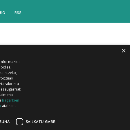
AKO
RSS
×
 informazioa
lbidea,
skaintzeko,
rbitzuak
etarako eta
 ezaugarriak
 baimena
zu
Iragarkien
k
atalean.
EITIA GUKA
AZKOITIA GUKA
BARRENA
GUKA
GUKA TELEBISTA
HIRUKA
SUNA
SAILKATU GABE
Z GUKA
ZUMAIA GUKA
28 KANALA