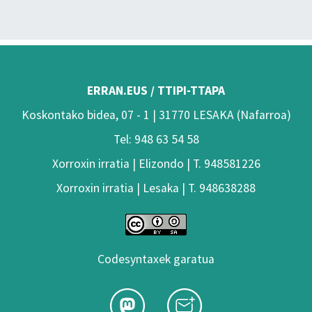
ERRAN.EUS / TTIPI-TTAPA
Koskontako bidea, 07 - 1 | 31770 LESAKA (Nafarroa)
Tel: 948 63 54 58
Xorroxin irratia | Elizondo | T. 948581226
Xorroxin irratia | Lesaka | T. 948638288
Codesyntaxek garatua