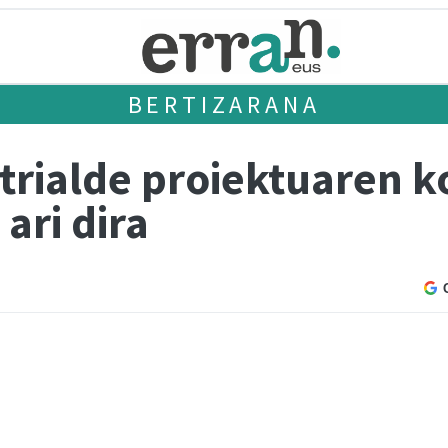
BERTIZARANA
trialde proiektuaren k
ari dira