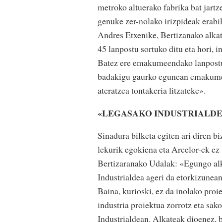
metroko altuerako fabrika bat jartz
genuke zer-nolako irizpideak erabil
Andres Etxenike, Bertizanako alkate
45 lanpostu sortuko ditu eta hori, 
Batez ere emakumeendako lanpostua
badakigu gaurko egunean emakumeek
ateratzea tontakeria litzateke».
«LEGASAKO INDUSTRIALDE
Sinadura bilketa egiten ari diren b
lekurik egokiena eta Arcelor-ek ez 
Bertizaranako Udalak: «Egungo alk
Industrialdea ageri da etorkizunean
Baina, kurioski, ez da inolako proi
industria proiektua zorrotz eta sak
Industrialdean. Alkateak dioenez, 