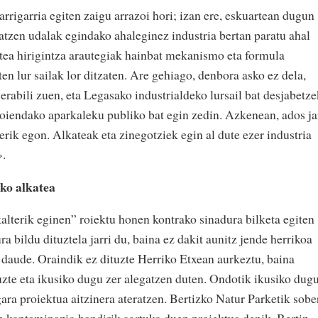
harrigarria egiten zaigu arrazoi hori; izan ere, eskuartean dugun
tzen udalak egindako ahaleginez industria bertan paratu ahal
ztea hirigintza arautegiak hainbat mekanismo eta formula
en lur sailak lor ditzaten. Are gehiago, denbora asko ez dela,
rabili zuen, eta Legasako industrialdeko lursail bat desjabetz
oiendako aparkaleku publiko bat egin zedin. Azkenean, ados ja
erik egon. Alkateak eta zinegotziek egin al dute ezer industria
».
o alkatea
kalterik eginen” roiektu honen kontrako sinadura bilketa egiten
 bildu dituztela jarri du, baina ez dakit aunitz jende herrikoa
daude. Oraindik ez dituzte Herriko Etxean aurkeztu, baina
uzte eta ikusiko dugu zer alegatzen duten. Ondotik ikusiko dug
gara proiektua aitzinera ateratzen. Bertizko Natur Parketik sobe