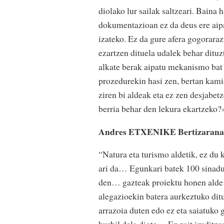
diolako lur sailak saltzeari. Baina 
dokumentazioan ez da deus ere aipa
izateko. Ez da gure afera gogorara
ezartzen dituela udalek behar dituzt
alkate berak aipatu mekanismo bat e
prozedurekin hasi zen, bertan kami
ziren bi aldeak eta ez zen desjabetz
berria behar den lekura ekartzeko?
Andres ETXENIKE Bertizaranak
“Natura eta turismo aldetik, ez du 
ari da… Egunkari batek 100 sinadura
den… gazteak proiektu honen alde 
alegazioekin batera aurkeztuko dit
arrazoia duten edo ez eta saiatuko 