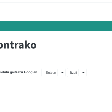
ontrako
Gehitu gaitzazu Googlen
Entzun
Itzuli