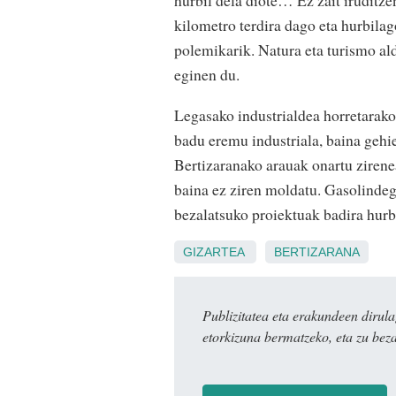
hurbil dela diote… Ez zait iruditz
kilometro terdira dago eta hurbilag
polemikarik. Natura eta turismo ald
eginen du.
Legasako industrialdea horretarak
badu eremu industriala, baina gehi
Bertizaranako arauak onartu zirenea
baina ez ziren moldatu. Gasolindeg
bezalatsuko proiektuak badira hurbi
GIZARTEA
BERTIZARANA
Publizitatea eta erakundeen dir
etorkizuna bermatzeko, eta zu bez