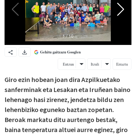
Gehitu gaitzazu Googlen
Entzun
Itzuli
Erraztu
Giro ezin hobean joan dira Azpilkuetako
sanferminak eta Lesakan eta Iruñean baino
lehenago hasi zirenez, jendetza bildu zen
lehenbiziko eguneko baztan zopetan.
Beroak markatu ditu aurtengo bestak,
baina tenperatura altuei aurre eginez, giro