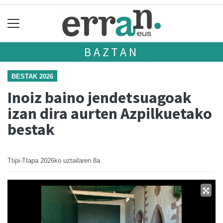
BAZTAN
BESTAK 2026
Inoiz baino jendetsuagoak
izan dira aurten Azpilkuetako
bestak
Ttipi-Ttapa
2026ko uztailaren 8a