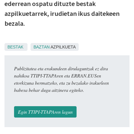
ederrean ospatu dituzte bestak
azpilkuetarrek, irudietan ikus daitekeen
bezala.
BESTAK
BAZTAN
AZPILKUETA
Publizitatea eta erakundeen dirulaguntzak ez dira
nahikoa TTIPI-TTAPAren eta ERRAN.EUSen
etorkizuna bermatzeko, eta zu bezalako irakurleen
babesa behar dugu aitzinera egiteko.
Egin TTIPI-TTAPAren lagun