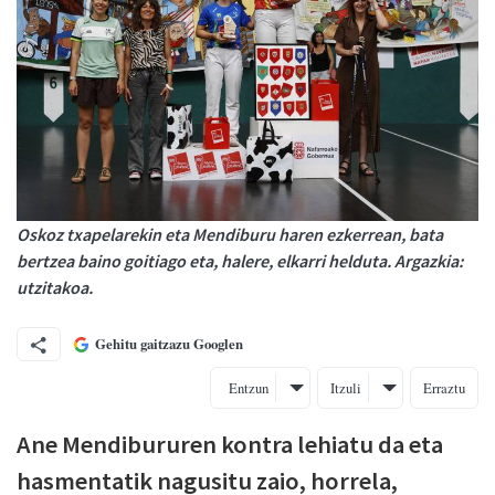
Oskoz txapelarekin eta Mendiburu haren ezkerrean, bata
bertzea baino goitiago eta, halere, elkarri helduta. Argazkia:
utzitakoa.
Gehitu gaitzazu Googlen
Entzun
Itzuli
Erraztu
Ane Mendibururen kontra lehiatu da eta
hasmentatik nagusitu zaio, horrela,