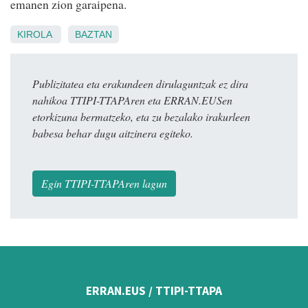
emanen zion garaipena.
KIROLA
BAZTAN
Publizitatea eta erakundeen dirulaguntzak ez dira
nahikoa TTIPI-TTAPAren eta ERRAN.EUSen
etorkizuna bermatzeko, eta zu bezalako irakurleen
babesa behar dugu aitzinera egiteko.
Egin TTIPI-TTAPAren lagun
ERRAN.EUS / TTIPI-TTAPA