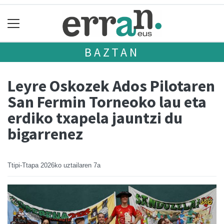
BAZTAN
Leyre Oskozek Ados Pilotaren
San Fermin Torneoko lau eta
erdiko txapela jauntzi du
bigarrenez
Ttipi-Ttapa
2026ko uztailaren 7a