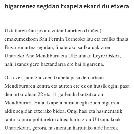
bigarrenez segidan txapela ekarri du etxera
Uztailaren 4an jokatu zuten Labriten (Iruñea)
emakumezkoen San Fermin Torneoko lau eta erdiko finala.
Bigarren urtez segidan, finalerako sailkatuak ziren
Uharteko Ane Mendiburu eta Ultzamako Leyre Oskoz,
nahi izanez gero baztandarra ere bai bigarrena.
Oskozek jauntzia zuen txapela pasa den urtean
Mendibururen kontra eta aurten ere ez du hutsik egin; pasa
den ortziralean 22 eta 11 gailendu baitzitzaion
Mendibururi. Hala, txapela buruan egin zuen bigarren
aldiz segidan etxerako bidea. Ongi hasi eta hasmentatik
tanto kopuru politarekin aldea hartu zion Ultzamakoak
Uhartekoari, gerora, hasmentan hartutako alde horrek