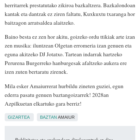
herritarrek prestatutako zikiroa bazkaltzera. Bazkalondoan
kantak eta dantzak ez ziren faltatu, Kuxkuxtu txaranga hor
baitzagon arratsaldea alaitzeko.
Baino besta ez zen hor akitu, goizeko ordu ttikiak arte izan
zen musika: iluntzean Olgetan erromeria izan genuen eta
eguna akitzeko DJ Jotatxo. Tartean indarrak hartzeko
Perurena Burgerreko hanburgesak afaltzeko aukera ere
izen zuten bertaratu zirenek.
Mila esker Amaiurrerat hurbildu zineten guziei, egun
ederra pasatu genuen baztangoizarrek! 2028an
Azpilkuetan elkartuko gara berriz!
GIZARTEA
BAZTAN
AMAIUR
Publizitatea eta erakundeen dirulaguntzak ez dira