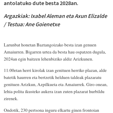
antolatuko dute besta 2028an.
Argazkiak: Ixabel Aleman eta Axun Elizalde
/ Testua: Ane Goienetxe
Larunbat honetan Baztangoizako besta izan genuen
Amaiurren. Bigarren urtea da besta hau ospatzen dugula,
2024an egin baitzen lehenbiziko aldiz Arizkunen.
11:00etan herri kirolak izan genituen herriko plazan, alde
batetik haurren eta bertzetik helduen taldeak plazaratu
genituen Arizkun, Azpilkueta eta Amaiurrek. Giro onean,
lehia polita ikusteko aukera izan zuten plazarat hurbildu
zirenek.
Ondotik, 230 pertsona inguru elkartu ginen frontoian