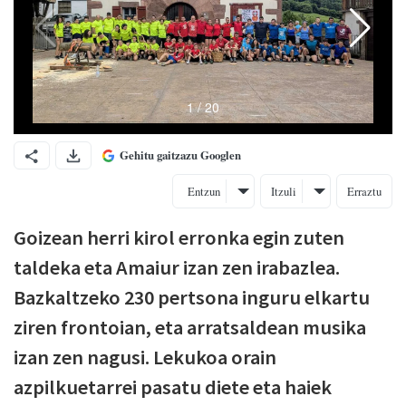
Gehitu gaitzazu Googlen
Entzun
Itzuli
Erraztu
Goizean herri kirol erronka egin zuten
taldeka eta Amaiur izan zen irabazlea.
Bazkaltzeko 230 pertsona inguru elkartu
ziren frontoian, eta arratsaldean musika
izan zen nagusi. Lekukoa orain
azpilkuetarrei pasatu diete eta haiek