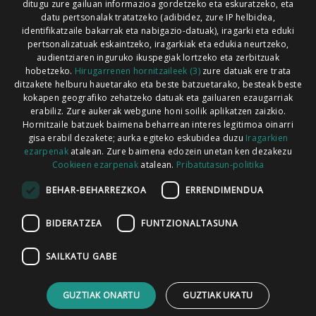
ditugu zure gailuan informazioa gordetzeko eta eskuratzeko, eta
Xorroxin irratia | Lesaka | T. 948638288
datu pertsonalak tratatzeko (adibidez, zure IP helbidea,
identifikatzaile bakarrak eta nabigazio-datuak), iragarki eta eduki
pertsonalizatuak eskaintzeko, iragarkiak eta edukia neurtzeko,
audientziaren inguruko ikuspegiak lortzeko eta zerbitzuak
hobetzeko.
Hirugarrenen hornitzaileek (3)
zure datuak ere trata
ditzakete helburu hauetarako eta beste batzuetarako, besteak beste
Codesyntaxek garatua
kokapen geografiko zehatzeko datuak eta gailuaren ezaugarriak
erabiliz. Zure aukerak webgune honi soilik aplikatzen zaizkio.
Hornitzaile batzuek baimena beharrean interes legitimoa oinarri
gisa erabil dezakete; aurka egiteko eskubidea duzu
Iragarkien
ezarpenak
atalean. Zure baimena edozein unetan ken dezakezu
Cookieen ezarpenak
atalean.
Pribatutasun-politika
HONI BURUZ
LEGE OHARRA
PUBLIZITATEA
BEHAR-BEHARREZKOA
ERRENDIMENDUA
ARAUAK
HARREMANETARAKO
RSS
BIDERATZEA
FUNTZIONALTASUNA
SAILKATU GABE
GUZTIAK ONARTU
GUZTIAK UKATU