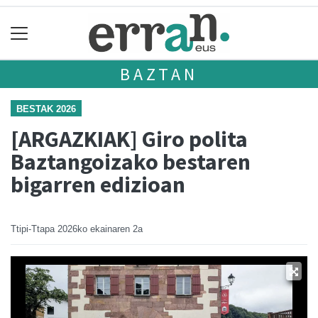
BAZTAN
BESTAK 2026
[ARGAZKIAK] Giro polita
Baztangoizako bestaren
bigarren edizioan
Ttipi-Ttapa
2026ko ekainaren 2a