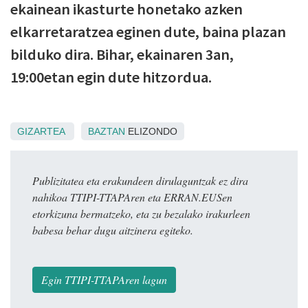
ekainean ikasturte honetako azken
elkarretaratzea eginen dute, baina plazan
bilduko dira. Bihar, ekainaren 3an,
19:00etan egin dute hitzordua.
GIZARTEA
BAZTAN
ELIZONDO
Publizitatea eta erakundeen dirulaguntzak ez dira
nahikoa TTIPI-TTAPAren eta ERRAN.EUSen
etorkizuna bermatzeko, eta zu bezalako irakurleen
babesa behar dugu aitzinera egiteko.
Egin TTIPI-TTAPAren lagun