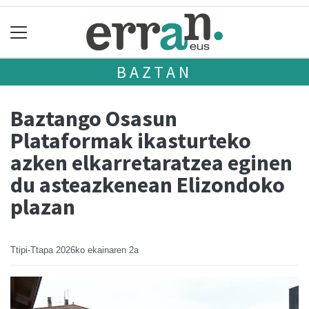
BAZTAN
Baztango Osasun
Plataformak ikasturteko
azken elkarretaratzea eginen
du asteazkenean Elizondoko
plazan
Ttipi-Ttapa
2026ko ekainaren 2a