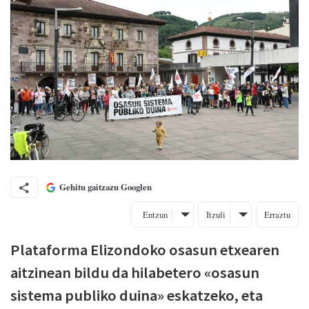
Gehitu gaitzazu Googlen
Entzun
Itzuli
Erraztu
Plataforma Elizondoko osasun etxearen
aitzinean bildu da hilabetero «osasun
sistema publiko duina» eskatzeko, eta