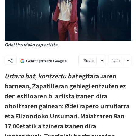
Ødei Urruñako rap artista.
Entzun
Itzuli
Gehitu gaitzazu Googlen
Urtaro bat, kontzertu bat
egitarauaren
barnean, Zapatilleran gehiegi entzuten ez
den estiloaren bi artista izanen dira
oholtzaren gainean: Ødei rapero urruñarra
eta Elizondoko Ursumari. Maiatzaren 9an
17:00etatik aitzinera izanen dira