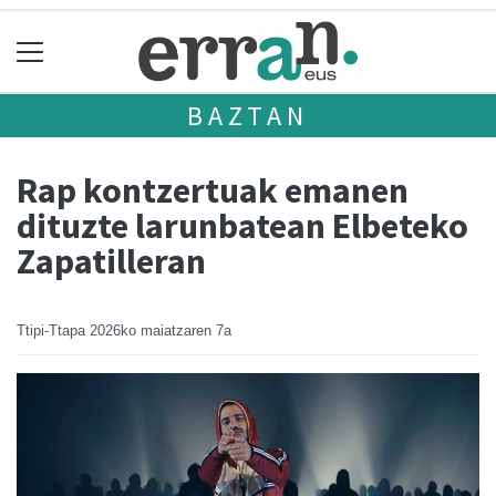
BAZTAN
Rap kontzertuak emanen
dituzte larunbatean Elbeteko
Zapatilleran
Ttipi-Ttapa
2026ko maiatzaren 7a