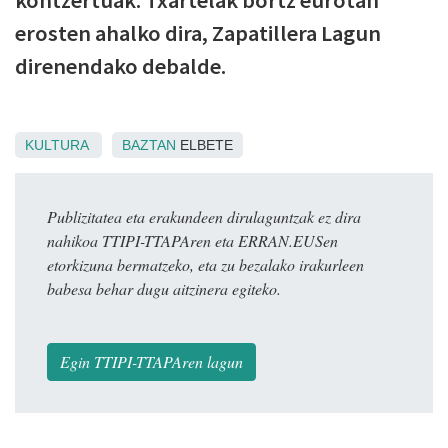
kontzertuak. Txartelak bortz eurotan
erosten ahalko dira, Zapatillera Lagun
direnendako debalde.
KULTURA
BAZTAN
ELBETE
Publizitatea eta erakundeen dirulaguntzak ez dira
nahikoa TTIPI-TTAPAren eta ERRAN.EUSen
etorkizuna bermatzeko, eta zu bezalako irakurleen
babesa behar dugu aitzinera egiteko.
Egin TTIPI-TTAPAren lagun