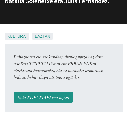
Natalia Goienetxe eta Julia Fernandez.
KULTURA
BAZTAN
Publizitatea eta erakundeen dirulaguntzak ez dira
nahikoa TTIPI-TTAPAren eta ERRAN.EUSen
etorkizuna bermatzeko, eta zu bezalako irakurleen
babesa behar dugu aitzinera egiteko.
Egin TTIPI-TTAPAren lagun