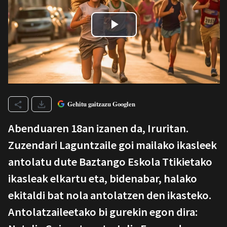
Gehitu gaitzazu Googlen
Abenduaren 18an izanen da, Iruritan.
Zuzendari Laguntzaile goi mailako ikasleek
antolatu dute Baztango Eskola Ttikietako
ikasleak elkartu eta, bidenabar, halako
ekitaldi bat nola antolatzen den ikasteko.
Antolatzaileetako bi gurekin egon dira: