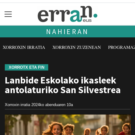
NAHIERAN
XORROXIN IRRATIA
XORROXIN ZUZENEAN
PROGRAMA
XORROTX ETA FIN
Lanbide Eskolako ikasleek
antolaturiko San Silvestrea
Xorroxin irratia
2024ko abenduaren 10a