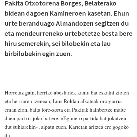
Pakita Otxotorena Borges, Belaterako
bidean dagoen Kamineroen kasetan. Ehun
urte beranduago Almandozen segitzen du
eta mendeurreneko urtebetetze besta bere
hiru semerekin, sei bilobekin eta lau
birbilobekin egin zuen.
Horretaz gain, herriko abeslariek kantu bat eskaini zioten
eta herriaren izenean, Luis Roldan alkateak oroigarria
eman zion, baita lore-xorta eta Pakitak hainbertze maite
duen partxis joko bat ere. «Egunero partida bat jokatzen
dut suhiarekin», aipatu zuen. Kartetan aritzea ere gogoko
du.