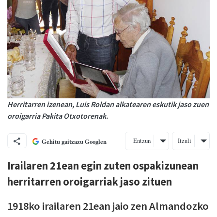
Herritarren izenean, Luis Roldan alkatearen eskutik jaso zuen
oroigarria Pakita Otxotorenak.
Entzun
Itzuli
Gehitu gaitzazu Googlen
Irailaren 21ean egin zuten ospakizunean
herritarren oroigarriak jaso zituen
1918ko irailaren 21ean jaio zen Almandozko