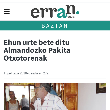
BAZTAN
Ehun urte bete ditu
Almandozko Pakita
Otxotorenak
Ttipi-Ttapa
2018ko irailaren 27a