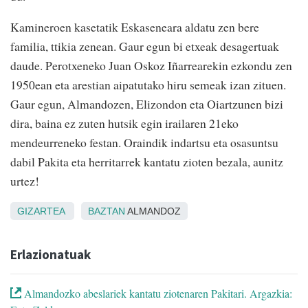
Kamineroen kasetatik Eskaseneara aldatu zen bere
familia, ttikia zenean. Gaur egun bi etxeak desagertuak
daude. Perotxeneko Juan Oskoz Iñarrearekin ezkondu zen
1950ean eta arestian aipatutako hiru semeak izan zituen.
Gaur egun, Almandozen, Elizondon eta Oiartzunen bizi
dira, baina ez zuten hutsik egin irailaren 21eko
mendeurreneko festan. Oraindik indartsu eta osasuntsu
dabil Pakita eta herritarrek kantatu zioten bezala, aunitz
urtez!
GIZARTEA
BAZTAN
ALMANDOZ
Erlazionatuak
Almandozko abeslariek kantatu ziotenaren Pakitari. Argazkia: