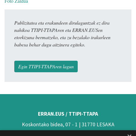
Foto Zaldua
Publizitatea eta erakundeen dirulaguntzak ez dira
nahikoa TTIPI-TTAPAren eta ERRAN.EUSen
etorkizuna bermatzeko, eta zu bezalako irakurleen
babesa behar dugu aitzinera egiteko.
Egin TTIPI-TTAPAren lagun
ERRAN.EUS / TTIPI-TTAPA
Koskontako bidea, 07 - 1 | 31770 LESAKA
(Nafarroa)