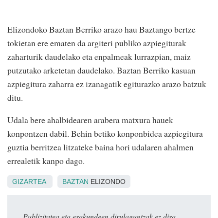
Elizondoko Baztan Berriko arazo hau Baztango bertze
tokietan ere ematen da argiteri publiko azpiegiturak
zaharturik daudelako eta enpalmeak lurrazpian, maiz
putzutako arketetan daudelako. Baztan Berriko kasuan
azpiegitura zaharra ez izanagatik egiturazko arazo batzuk
ditu.
Udala bere ahalbidearen arabera matxura hauek
konpontzen dabil. Behin betiko konponbidea azpiegitura
guztia berritzea litzateke baina hori udalaren ahalmen
errealetik kanpo dago.
GIZARTEA
BAZTAN
ELIZONDO
Publizitatea eta erakundeen dirulaguntzak ez dira