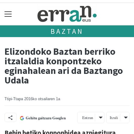
BAZTAN
Elizondoko Baztan berriko
itzalaldia konpontzeko
eginahalean ari da Baztango
Udala
Ttipi-Ttapa
2016ko otsailaren 1a
Entzun
Itzuli
Gehitu gaitzazu Googlen
Behin betiko konponbidea azpiegitura