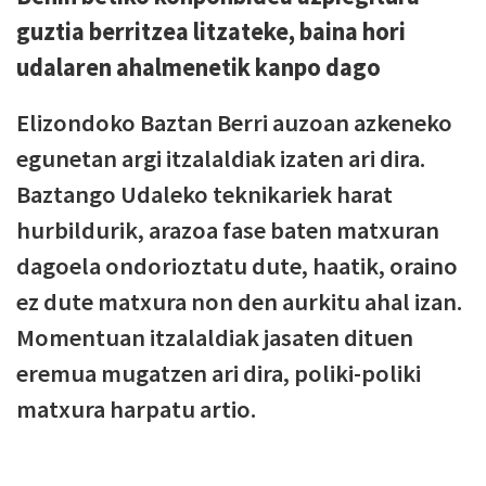
guztia berritzea litzateke, baina hori
udalaren ahalmenetik kanpo dago
Elizondoko Baztan Berri auzoan azkeneko
egunetan argi itzalaldiak izaten ari dira.
Baztango Udaleko teknikariek harat
hurbildurik, arazoa fase baten matxuran
dagoela ondorioztatu dute, haatik, oraino
ez dute matxura non den aurkitu ahal izan.
Momentuan itzalaldiak jasaten dituen
eremua mugatzen ari dira, poliki-poliki
matxura harpatu artio.