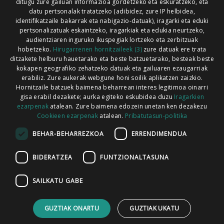
ditugu zure gailuan informazioa gordetzeko eta eskuratzeko, eta
Xorroxin irratia | Lesaka | T. 948638288
datu pertsonalak tratatzeko (adibidez, zure IP helbidea,
identifikatzaile bakarrak eta nabigazio-datuak), iragarki eta eduki
pertsonalizatuak eskaintzeko, iragarkiak eta edukia neurtzeko,
audientziaren inguruko ikuspegiak lortzeko eta zerbitzuak
hobetzeko.
Hirugarrenen hornitzaileek (3)
zure datuak ere trata
ditzakete helburu hauetarako eta beste batzuetarako, besteak beste
Codesyntaxek garatua
kokapen geografiko zehatzeko datuak eta gailuaren ezaugarriak
erabiliz. Zure aukerak webgune honi soilik aplikatzen zaizkio.
Hornitzaile batzuek baimena beharrean interes legitimoa oinarri
gisa erabil dezakete; aurka egiteko eskubidea duzu
Iragarkien
ezarpenak
atalean. Zure baimena edozein unetan ken dezakezu
Cookieen ezarpenak
atalean.
Pribatutasun-politika
HONI BURUZ
LEGE OHARRA
PUBLIZITATEA
BEHAR-BEHARREZKOA
ERRENDIMENDUA
ARAUAK
HARREMANETARAKO
RSS
BIDERATZEA
FUNTZIONALTASUNA
SAILKATU GABE
GUZTIAK ONARTU
GUZTIAK UKATU