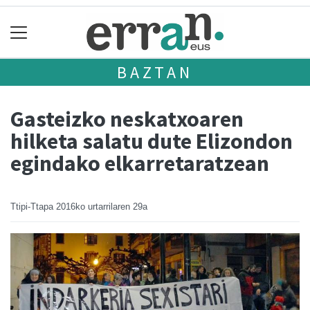
BAZTAN
Gasteizko neskatxoaren
hilketa salatu dute Elizondon
egindako elkarretaratzean
Ttipi-Ttapa
2016ko urtarrilaren 29a