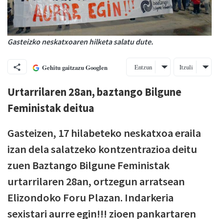
Gasteizko neskatxoaren hilketa salatu dute.
Entzun
Itzuli
Gehitu gaitzazu Googlen
Urtarrilaren 28an, baztango Bilgune
Feministak deitua
Gasteizen, 17 hilabeteko neskatxoa eraila
izan dela salatzeko kontzentrazioa deitu
zuen Baztango Bilgune Feministak
urtarrilaren 28an, ortzegun arratsean
Elizondoko Foru Plazan. Indarkeria
sexistari aurre egin!!! zioen pankartaren