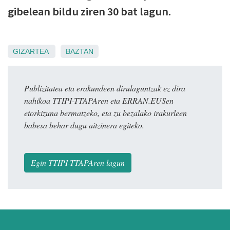
gibelean bildu ziren 30 bat lagun.
GIZARTEA
BAZTAN
Publizitatea eta erakundeen dirulaguntzak ez dira
nahikoa TTIPI-TTAPAren eta ERRAN.EUSen
etorkizuna bermatzeko, eta zu bezalako irakurleen
babesa behar dugu aitzinera egiteko.
Egin TTIPI-TTAPAren lagun