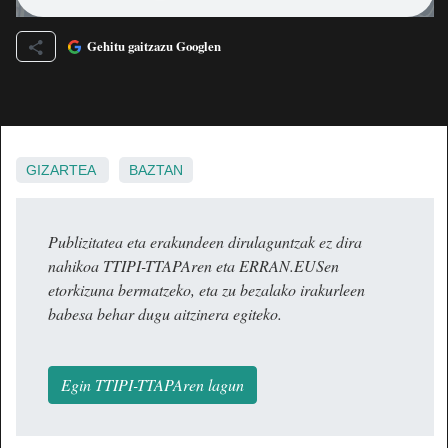
Gehitu gaitzazu Googlen
GIZARTEA
BAZTAN
Publizitatea eta erakundeen dirulaguntzak ez dira
nahikoa TTIPI-TTAPAren eta ERRAN.EUSen
etorkizuna bermatzeko, eta zu bezalako irakurleen
babesa behar dugu aitzinera egiteko.
Egin TTIPI-TTAPAren lagun