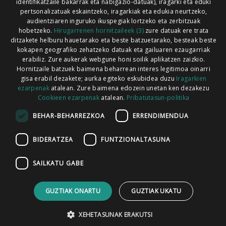
identifikatzaile bakarrak eta nabigazio-datuak), iragarki eta eduki
pertsonalizatuak eskaintzeko, iragarkiak eta edukia neurtzeko,
audientziaren inguruko ikuspegiak lortzeko eta zerbitzuak
hobetzeko.
Hirugarrenen hornitzaileek (3)
zure datuak ere trata
ditzakete helburu hauetarako eta beste batzuetarako, besteak beste
Codesyntaxek garatua
kokapen geografiko zehatzeko datuak eta gailuaren ezaugarriak
erabiliz. Zure aukerak webgune honi soilik aplikatzen zaizkio.
Hornitzaile batzuek baimena beharrean interes legitimoa oinarri
gisa erabil dezakete; aurka egiteko eskubidea duzu
Iragarkien
ezarpenak
atalean. Zure baimena edozein unetan ken dezakezu
Cookieen ezarpenak
atalean.
Pribatutasun-politika
HONI BURUZ
LEGE OHARRA
PUBLIZITATEA
BEHAR-BEHARREZKOA
ERRENDIMENDUA
ARAUAK
HARREMANETARAKO
RSS
BIDERATZEA
FUNTZIONALTASUNA
SAILKATU GABE
GUZTIAK ONARTU
GUZTIAK UKATU
XEHETASUNAK ERAKUTSI