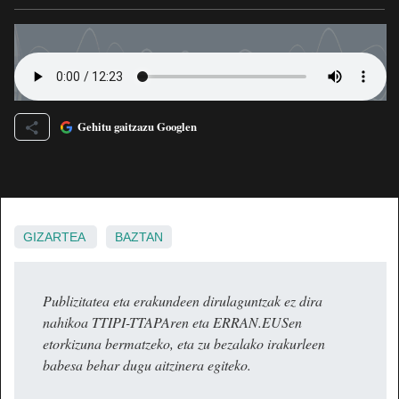
Gehitu gaitzazu Googlen
GIZARTEA
BAZTAN
Publizitatea eta erakundeen dirulaguntzak ez dira
nahikoa TTIPI-TTAPAren eta ERRAN.EUSen
etorkizuna bermatzeko, eta zu bezalako irakurleen
babesa behar dugu aitzinera egiteko.