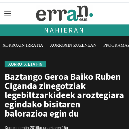
NAHIERAN
XORROXIN IRRATIA
XORROXIN ZUZENEAN
PROGRAMA
XORROTX ETA FIN
Baztango Geroa Baiko Ruben
Ciganda zinegotziak
legebiltzarkideek aroztegiara
egindako bisitaren
balorazioa egin du
Xorroxin irratia
2016ko urtarrilaren 15a