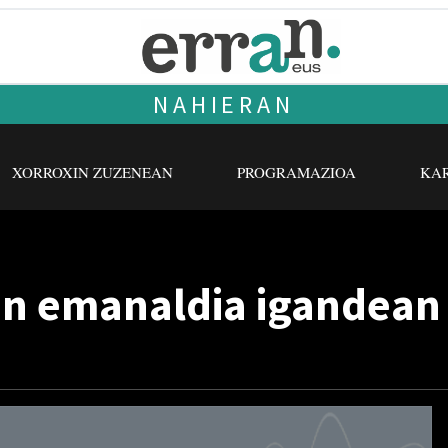
NAHIERAN
XORROXIN ZUZENEAN
PROGRAMAZIOA
KAR
n emanaldia igandean