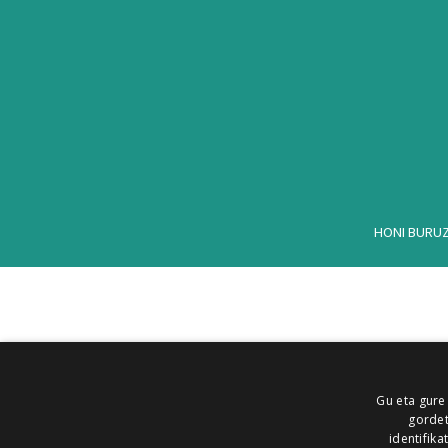
HONI BURU
Gu eta gure
gordet
identifika