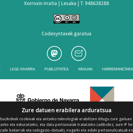
Xorroxin irratia | Lesaka | T. 948638288
Codesyntaxek garatua
Z
LEGE OHARRA
PUBLIZITATEA
ARAUAK
HARREMANETAR
Zure datuen erabilera arduratsua
 bazkideek cookieak eta antzeko teknologiak erabiltzen ditugu zure gailuan
zeko eta eskuratzeko, eta datu pertsonalak tratatzeko (adibidez, zure IP he
tzaile bakarrak eta nabigazio-datuak), iragarki eta eduki pertsonalizatuak e