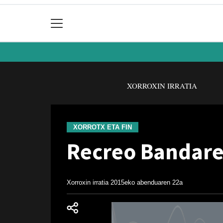
XORROXIN IRRATIA
XORROTX ETA FIN
Recreo Bandare
Xorroxin irratia
2015eko abenduaren 22a