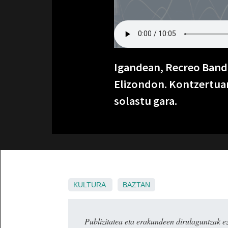
Igandean, Recreo Band
Elizondon. Kontzertuar
solastu gara.
KULTURA
BAZTAN
Publizitatea eta erakundeen dirulaguntza