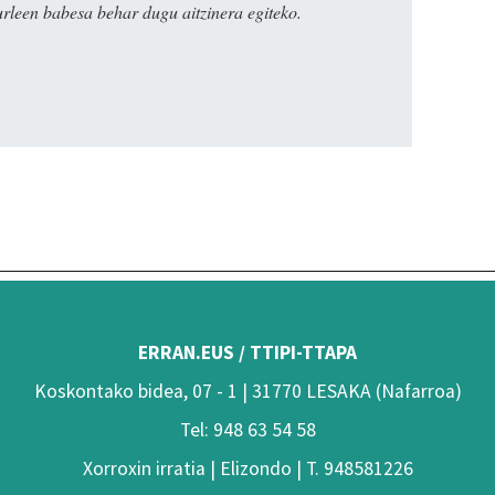
urleen babesa behar dugu aitzinera egiteko.
ERRAN.EUS / TTIPI-TTAPA
Koskontako bidea, 07 - 1 | 31770 LESAKA (Nafarroa)
Tel: 948 63 54 58
Xorroxin irratia | Elizondo | T. 948581226