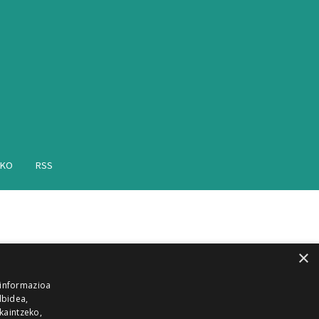
AKO
RSS
×
 informazioa
lbidea,
skaintzeko,