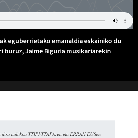
ak eguberrietako emanaldia eskainiko du
i buruz, Jaime Biguria musikariarekin
k ez dira nahikoa TTIPI-TTAPAren eta ERRAN.EUSen