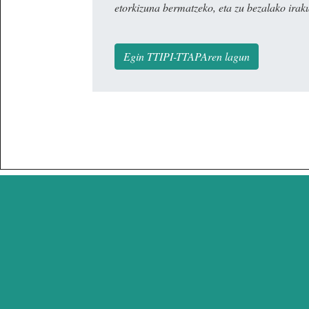
etorkizuna bermatzeko, eta zu bezalako irak
Egin TTIPI-TTAPAren lagun