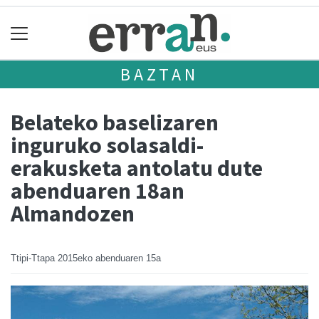
BAZTAN
Belateko baselizaren
inguruko solasaldi-
erakusketa antolatu dute
abenduaren 18an
Almandozen
Ttipi-Ttapa
2015eko abenduaren 15a