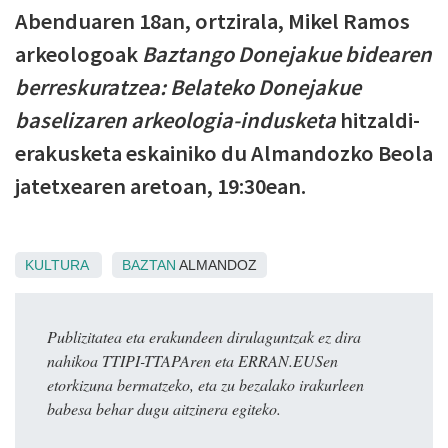
Abenduaren 18an, ortzirala, Mikel Ramos
arkeologoak
Baztango Donejakue bidearen
berreskuratzea: Belateko Donejakue
baselizaren arkeologia-indusketa
hitzaldi-
erakusketa eskainiko du Almandozko Beola
jatetxearen aretoan, 19:30ean.
KULTURA
BAZTAN
ALMANDOZ
Publizitatea eta erakundeen dirulaguntzak ez dira
nahikoa TTIPI-TTAPAren eta ERRAN.EUSen
etorkizuna bermatzeko, eta zu bezalako irakurleen
babesa behar dugu aitzinera egiteko.