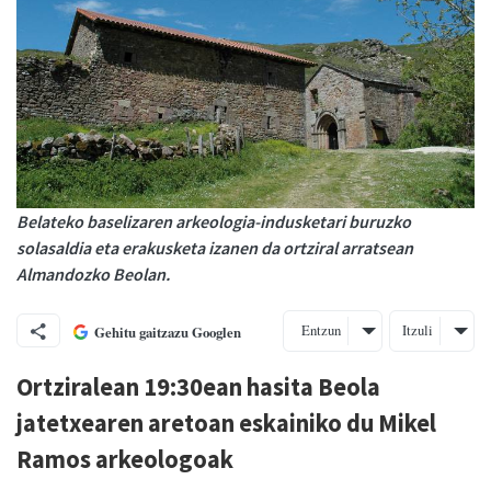
Belateko baselizaren arkeologia-indusketari buruzko
solasaldia eta erakusketa izanen da ortziral arratsean
Almandozko Beolan.
Entzun
Itzuli
Gehitu gaitzazu Googlen
Ortziralean 19:30ean hasita Beola
jatetxearen aretoan eskainiko du Mikel
Ramos arkeologoak