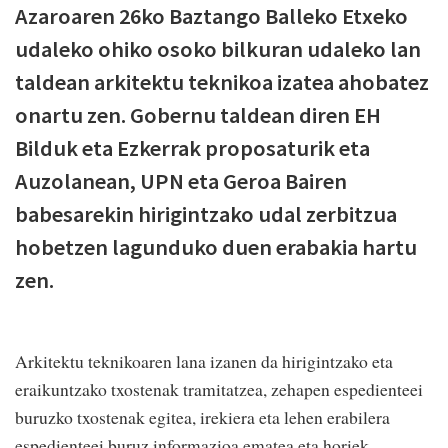
Azaroaren 26ko Baztango Balleko Etxeko
udaleko ohiko osoko bilkuran udaleko lan
taldean arkitektu teknikoa izatea ahobatez
onartu zen. Gobernu taldean diren EH
Bilduk eta Ezkerrak proposaturik eta
Auzolanean, UPN eta Geroa Bairen
babesarekin hirigintzako udal zerbitzua
hobetzen lagunduko duen erabakia hartu
zen.
Arkitektu teknikoaren lana izanen da hirigintzako eta
eraikuntzako txostenak tramitatzea, zehapen espedienteei
buruzko txostenak egitea, irekiera eta lehen erabilera
espedienteei buruz informazioa ematea eta horiek