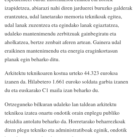
izapidetzea, abiarazi nahi diren jarduerei buruzko galderak
erantzutea, udal lanetarako memoria teknikoak egitea,
udal lanak zuzentzea eta egindako lanak egiaztatzea,
udaleko mantenimendu zerbitzuak gainbegiratu eta
aholkatzea, bertze zenbait aferen artean. Gainera udal
eraikinen mantenimendu eta energia eraginkortasun
planak egin beharko ditu.
Arkitektu teknikoaren kostua urteko 44.323 eurokoa
izanen da. Hilabetero 1.661 euroko soldata garbia izanen
du eta euskarako C1 maila izan beharko du.
Ortzeguneko bilkuran udaleko lan taldean arkitektu
teknikoa izatea onartu ondotik orain enplegu publiko
deialdia antolatu beharko da. Horretarako beharrezkoak
diren plegu tekniko eta administratiboak eginik, ondotik