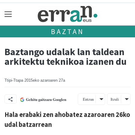
BAZTAN
Baztango udalak lan taldean
arkitektu teknikoa izanen du
Ttipi-Ttapa
2015eko azaroaren 27a
Entzun
Itzuli
Gehitu gaitzazu Googlen
Hala erabaki zen ahobatez azaroaren 26ko
udal batzarrean