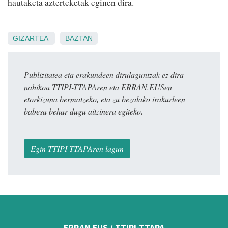
hautaketa azterteketak eginen dira.
GIZARTEA
BAZTAN
Publizitatea eta erakundeen dirulaguntzak ez dira
nahikoa TTIPI-TTAPAren eta ERRAN.EUSen
etorkizuna bermatzeko, eta zu bezalako irakurleen
babesa behar dugu aitzinera egiteko.
Egin TTIPI-TTAPAren lagun
ERRAN.EUS / TTIPI-TTAPA