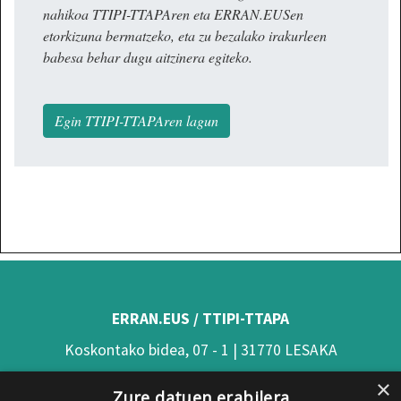
nahikoa TTIPI-TTAPAren eta ERRAN.EUSen
etorkizuna bermatzeko, eta zu bezalako irakurleen
babesa behar dugu aitzinera egiteko.
Egin TTIPI-TTAPAren lagun
ERRAN.EUS / TTIPI-TTAPA
Koskontako bidea, 07 - 1 | 31770 LESAKA
(Nafarroa)
×
Zure datuen erabilera