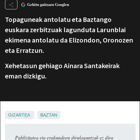
Gehitu gaitzazu Googlen
Topaguneak antolatu eta Baztango
euskara zerbitzuak lagunduta Larunblai
ekimena antolatu da Elizondon, Oronozen
eta Erratzun.
Xehetasun gehiago Ainara Santakeirak
eman dizkigu.
GIZARTEA
BAZTAN
Publizitatea eta erakundeen dirulaguntzak ez dira