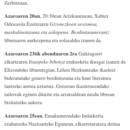
Zerbitzuan.
Azaroaren 20an
, 20:30ean Arizkunenean, Xabier
Odriozola Ezeitzaren
Gizonezkoen sexismoa,
maskulinotasuna eta askapena: Berdintasunerantz
liburuaren aurkezpena eta solasaldia izanen da.
Azaroaren 23tik abenduaren 2ra
Galtzagorri
elkartearen
Itsaspeko bihotza
erakusketa ikusgai izanen da
Elizondoko liburutegian, Lehen Hezkuntzako ikasleei
bideratutako genero berdintasuna eta haur literatura
lantzeko aretoa uztartuz. Goizetan ikastetxeendako
tailerrak eginen dituzte eta arratsaldean modu librean
bisitatzeko aukera.
Azaroaren 25ean
, Emakumeendako Indarkeria
ezabatzeko Nazioarteko Egunean, elkarretaratzea deitua