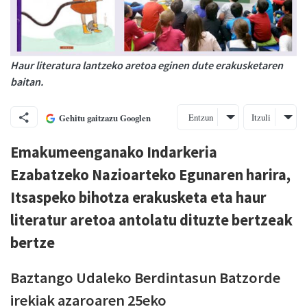
Haur literatura lantzeko aretoa eginen dute erakusketaren
baitan.
Entzun
Itzuli
Gehitu gaitzazu Googlen
Emakumeenganako Indarkeria
Ezabatzeko Nazioarteko Egunaren harira,
Itsaspeko bihotza erakusketa eta haur
literatur aretoa antolatu dituzte bertzeak
bertze
Baztango Udaleko Berdintasun Batzorde
irekiak azaroaren 25eko