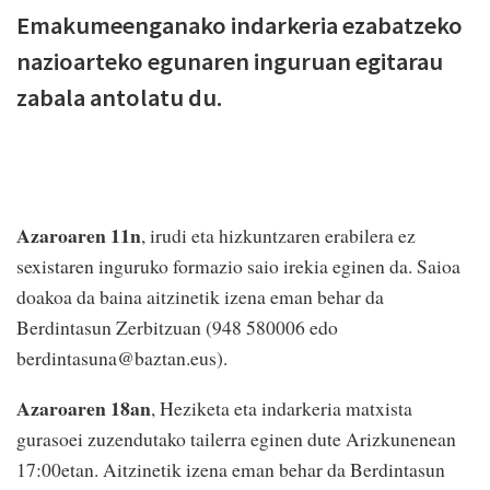
Emakumeenganako indarkeria ezabatzeko
nazioarteko egunaren inguruan egitarau
zabala antolatu du.
Azaroaren 11n
, irudi eta hizkuntzaren erabilera ez
sexistaren inguruko formazio saio irekia eginen da. Saioa
doakoa da baina aitzinetik izena eman behar da
Berdintasun Zerbitzuan (948 580006 edo
berdintasuna@baztan.eus).
Azaroaren 18an
, Heziketa eta indarkeria matxista
gurasoei zuzendutako tailerra eginen dute Arizkunenean
17:00etan. Aitzinetik izena eman behar da Berdintasun