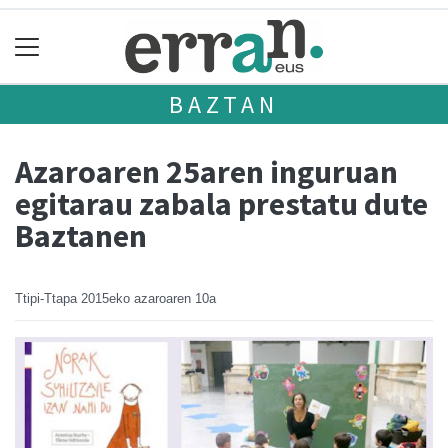
BAZTAN
Azaroaren 25aren inguruan
egitarau zabala prestatu dute
Baztanen
Ttipi-Ttapa
2015eko azaroaren 10a