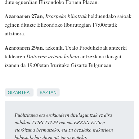
dute eguerdian Elizondoko Foruen Plazan.
Azaroaren 27an
,
Itsaspeko bihotzak
helduendako saioak
eginen dituzte Elizondoko liburutegian 17:00etatik
aitzinera.
Azaroaren 29an
, azkenik, Txalo Produkzioak antzerki
taldearen
Datorren urtean hobeto
antzezlana ikusgai
izanen da 19:00etan Iruritako Gizarte Bilgunean.
GIZARTEA
BAZTAN
Publizitatea eta erakundeen dirulaguntzak ez dira
nahikoa TTIPI-TTAPAren eta ERRAN.EUSen
etorkizuna bermatzeko, eta zu bezalako irakurleen
babesa behar dugu aitzinera egiteko.