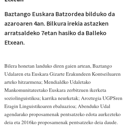
Baztango Euskara Batzordea bilduko da
azaroaren 4an. Bilkura irekia astazken
arratsaldeko 7etan hasiko da Balleko
Etxean.
Bilera honetan landuko diren gaien artean, Baztango
Udalaren eta Euskara Gizarte Erakundeen Kontseiluaren
arteko hitzarmena; Mendialdko Udaletako
Mankomunitateetako Euskara zerbitzuen ikerketa
soziolinguistikoa; karrika neurketak; Aroztegia UGPSren
Eragin Linguistikoaren ebaluazioa; Abenduko Udal
agendarako proposamenak pentsatzeko edota aurkezteko
deia eta 2016ko proposamenak pentsatzeko deia daude.