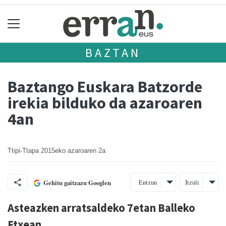
BAZTAN
Baztango Euskara Batzorde
irekia bilduko da azaroaren
4an
Ttipi-Ttapa
2015eko azaroaren 2a
Entzun
Itzuli
Gehitu gaitzazu Googlen
Asteazken arratsaldeko 7etan Balleko
Etxean