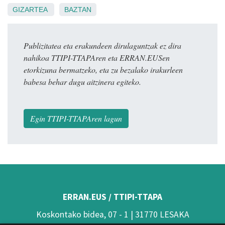
GIZARTEA
BAZTAN
Publizitatea eta erakundeen dirulaguntzak ez dira
nahikoa TTIPI-TTAPAren eta ERRAN.EUSen
etorkizuna bermatzeko, eta zu bezalako irakurleen
babesa behar dugu aitzinera egiteko.
Egin TTIPI-TTAPAren lagun
ERRAN.EUS / TTIPI-TTAPA
Koskontako bidea, 07 - 1 | 31770 LESAKA