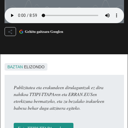
Gehitu gaitzazu Googlen
BAZTAN
ELIZONDO
Publizitatea eta erakundeen dirulaguntzak ez dira
nahikoa TTIPI-TTAPAren eta ERRAN.EUSen
etorkizuna bermatzeko, eta zu bezalako irakurleen
babesa behar dugu aitzinera egiteko.