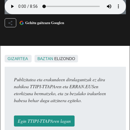
Gehitu gaitzazu Googlen
GIZARTEA
BAZTAN
ELIZONDO
Publizitatea eta erakundeen dirulaguntzak ez dira
nahikoa TTIPI-TTAPAren eta ERRAN.EUSen
etorkizuna bermatzeko, eta zu bezalako irakurleen
babesa behar dugu aitzinera egiteko.
Egin TTIPI-TTAPAren lagun