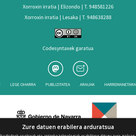
Xorroxin irratia | Elizondo | T. 948581226
Xorroxin irratia | Lesaka | T. 948638288
Codesyntaxek garatua
Z
LEGE OHARRA
PUBLIZITATEA
ARAUAK
HARREMANETAR
Zure datuen erabilera arduratsua
 bazkideek cookieak eta antzeko teknologiak erabiltzen ditugu zure gailuan