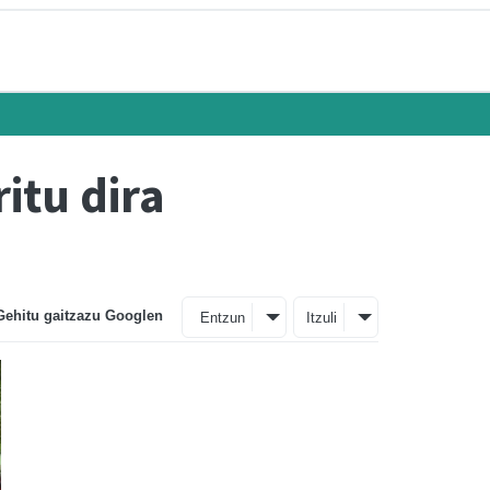
itu dira
Gehitu gaitzazu Googlen
Entzun
Itzuli