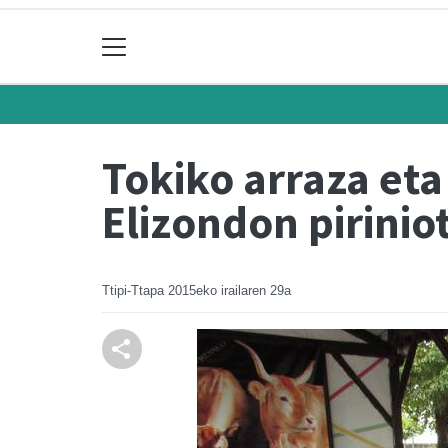
Tokiko arraza eta
Elizondon pirinio
Ttipi-Ttapa
2015eko irailaren 29a