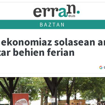
BAZTAN
 ekonomiaz solasean ar
tar behien ferian