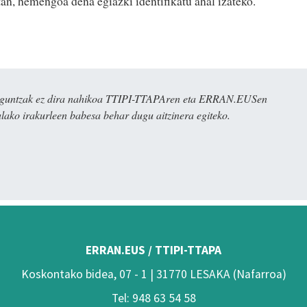
tan, hemengoa dena egiazki identifikatu ahal izateko.
ulaguntzak ez dira nahikoa TTIPI-TTAPAren eta ERRAN.EUSen
alako irakurleen babesa behar dugu aitzinera egiteko.
ERRAN.EUS / TTIPI-TTAPA
Koskontako bidea, 07 - 1 | 31770 LESAKA (Nafarroa)
Tel: 948 63 54 58