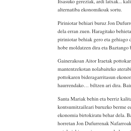
Itsasuko gereziak, ardi latxak... k
alternatiba ekonomikoak sortu.
Piriniotar behiari buruz Jon Dufurr
dela erran zuen. Haragitako behieta
piriniotar behiak gero eta gehiago 
hobe moldatzen dira eta Baztango b
Gainerakoan Aitor Iraetak pottokar
mantentzekotan nolabaiteko aterabi
pottokaren bideragarritasun ekonom
haurrendako… biltzen ari dira. Bain
Santa Mariak behin eta berriz kalita
kontsumitzaileari buruzko berme e
ekonomia birtokiratu behar dela. Ba
horretan Jon Dufurrenak Nafarroak