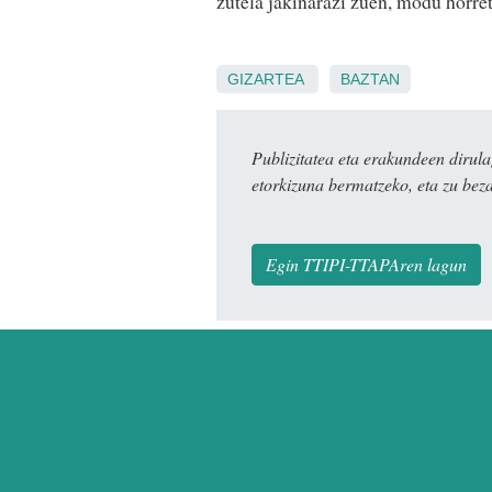
zutela jakinarazi zuen, modu horre
GIZARTEA
BAZTAN
Publizitatea eta erakundeen dir
etorkizuna bermatzeko, eta zu bez
Egin TTIPI-TTAPAren lagun