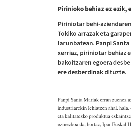
Pirinioko behiaz ez ezik, 
Piriniotar behi-aziendaren
Tokiko arrazak eta garap
larunbatean. Panpi Santa 
xerriaz, piriniotar behiaz 
bakoitzaren egoera desbe
ere desberdinak dituzte.
Panpi Santa Mariak erran zuenez az
industriarekin lehiatzen ahal, hala
eta kalitatezko produktua eskaintze
ezinezkoa da, hortaz, Ipar Euskal H