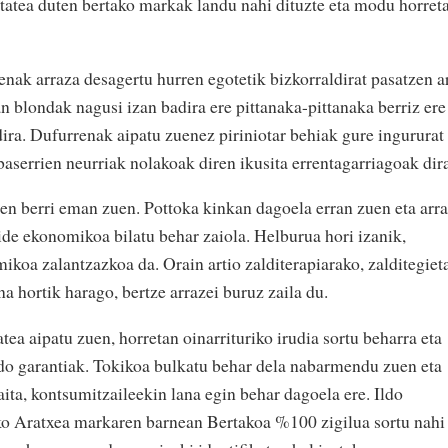
alitatea duten bertako markak landu nahi dituzte eta modu horret
enak arraza desagertu hurren egotetik bizkorraldirat pasatzen a
n blondak nagusi izan badira ere pittanaka-pittanaka berriz ere
dira. Dufurrenak aipatu zuenez piriniotar behiak gure ingururat
aserrien neurriak nolakoak diren ikusita errentagarriagoak dira
en berri eman zuen. Pottoka kinkan dagoela erran zuen eta arr
de ekonomikoa bilatu behar zaiola. Helburua hori izanik,
ikoa zalantzazkoa da. Orain artio zalditerapiarako, zalditegiet
a hortik harago, bertze arrazei buruz zaila du.
tea aipatu zuen, horretan oinarrituriko irudia sortu beharra eta
do garantiak. Tokikoa bulkatu behar dela nabarmendu zuen eta
ita, kontsumitzaileekin lana egin behar dagoela ere. Ildo
o Aratxea markaren barnean Bertakoa %100 zigilua sortu nahi