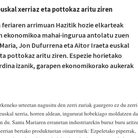
euskal xerriaz eta pottokaz aritu ziren
 feriaren arrimuan Hazitik hozie elkarteak
en ekonomikoa mahai-ingurua antolatu zuen
Maria, Jon Dufurrena eta Aitor Iraeta euskal
eta pottokaz aritu ziren. Espezie horietako
rdina izanik, garapen ekonomikorako aukerak
keneko urteetan nagusitu den zerri zuriak gaurgero ez du zerri
, euskal xerria, horren aldean, ingururat hobekiago moldatzen da
n du. Santa Mariaren erranetan industriarekin buruz buru aritz
errian bertako produktuetan oinarriturik: Ezpeletako piperrak,