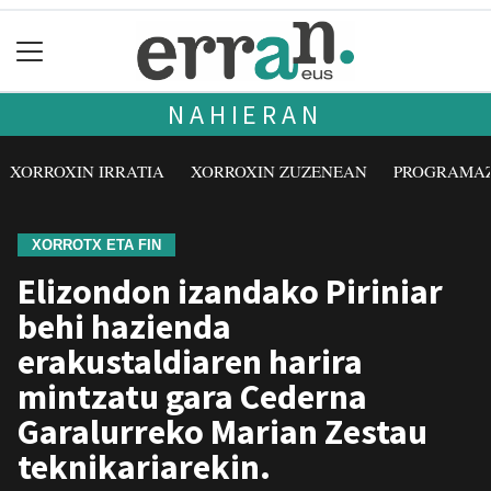
NAHIERAN
XORROXIN IRRATIA
XORROXIN ZUZENEAN
PROGRAMA
XORROTX ETA FIN
Elizondon izandako Piriniar
behi hazienda
erakustaldiaren harira
mintzatu gara Cederna
Garalurreko Marian Zestau
teknikariarekin.