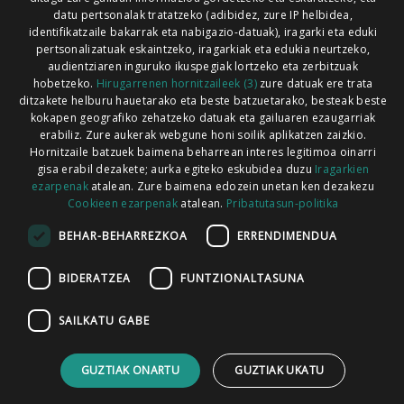
Xorroxin irratia | Lesaka | T. 948638288
datu pertsonalak tratatzeko (adibidez, zure IP helbidea,
identifikatzaile bakarrak eta nabigazio-datuak), iragarki eta eduki
pertsonalizatuak eskaintzeko, iragarkiak eta edukia neurtzeko,
audientziaren inguruko ikuspegiak lortzeko eta zerbitzuak
hobetzeko.
Hirugarrenen hornitzaileek (3)
zure datuak ere trata
ditzakete helburu hauetarako eta beste batzuetarako, besteak beste
Codesyntaxek garatua
kokapen geografiko zehatzeko datuak eta gailuaren ezaugarriak
erabiliz. Zure aukerak webgune honi soilik aplikatzen zaizkio.
Hornitzaile batzuek baimena beharrean interes legitimoa oinarri
gisa erabil dezakete; aurka egiteko eskubidea duzu
Iragarkien
ezarpenak
atalean. Zure baimena edozein unetan ken dezakezu
Cookieen ezarpenak
atalean.
Pribatutasun-politika
HONI BURUZ
LEGE OHARRA
PUBLIZITATEA
BEHAR-BEHARREZKOA
ERRENDIMENDUA
ARAUAK
HARREMANETARAKO
RSS
BIDERATZEA
FUNTZIONALTASUNA
SAILKATU GABE
GUZTIAK ONARTU
GUZTIAK UKATU