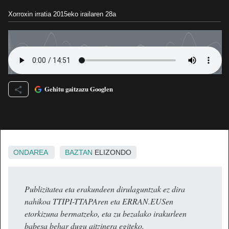
Xorroxin irratia
2015eko irailaren 28a
Gehitu gaitzazu Googlen
ONDAREA
BAZTAN
ELIZONDO
Publizitatea eta erakundeen dirulaguntzak ez dira
nahikoa TTIPI-TTAPAren eta ERRAN.EUSen
etorkizuna bermatzeko, eta zu bezalako irakurleen
babesa behar dugu aitzinera egiteko.