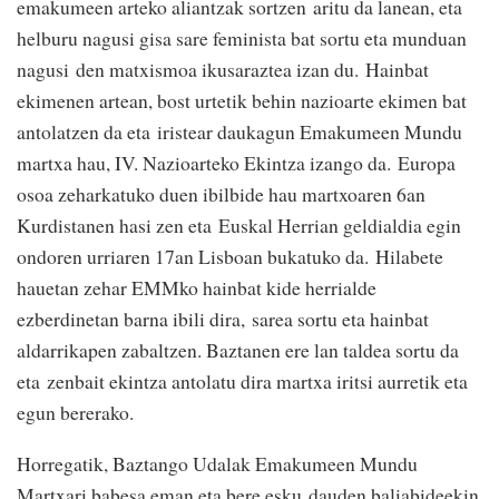
emakumeen arteko aliantzak sortzen aritu da lanean, eta
helburu nagusi gisa sare feminista bat sortu eta munduan
nagusi den matxismoa ikusaraztea izan du. Hainbat
ekimenen artean, bost urtetik behin nazioarte ekimen bat
antolatzen da eta iristear daukagun Emakumeen Mundu
martxa hau, IV. Nazioarteko Ekintza izango da. Europa
osoa zeharkatuko duen ibilbide hau martxoaren 6an
Kurdistanen hasi zen eta Euskal Herrian geldialdia egin
ondoren urriaren 17an Lisboan bukatuko da. Hilabete
hauetan zehar EMMko hainbat kide herrialde
ezberdinetan barna ibili dira, sarea sortu eta hainbat
aldarrikapen zabaltzen. Baztanen ere lan taldea sortu da
eta zenbait ekintza antolatu dira martxa iritsi aurretik eta
egun bererako.
Horregatik, Baztango Udalak Emakumeen Mundu
Martxari babesa eman eta bere esku dauden baliabideekin