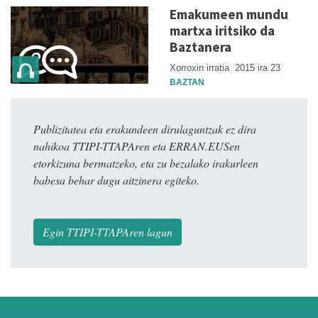
Emakumeen mundu
martxa iritsiko da
Baztanera
Xorroxin irratia
2015 ira 23
BAZTAN
Publizitatea eta erakundeen dirulaguntzak ez dira
nahikoa TTIPI-TTAPAren eta ERRAN.EUSen
etorkizuna bermatzeko, eta zu bezalako irakurleen
babesa behar dugu aitzinera egiteko.
Egin TTIPI-TTAPAren lagun