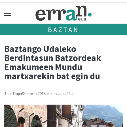
BAZTAN
Baztango Udaleko
Berdintasun Batzordeak
Emakumeen Mundu
martxarekin bat egin du
Ttipi-Ttapa/Xorroxin
2015eko irailaren 24a