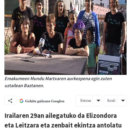
Emakumeen Mundu Martxaren aurkezpena egin zuten
uztailean Baztanen.
Entzun
Itzuli
Gehitu gaitzazu Googlen
Irailaren 29an ailegatuko da Elizondora
eta Leitzara eta zenbait ekintza antolatu