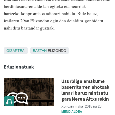
berdintasunaren alde lan egiteko eta neurriak
hartzeko konpromisoa adierazi nahi du. Bide batez,
irailaren 29an Elizondon egin den deialdira gonbidatu
nahi ditu baztandar guztiak.
GIZARTEA
BAZTAN
ELIZONDO
Erlazionatuak
Usurbilgo emakume
baserritarren ahotsak
lanari buruz mintzatu
gara Nerea Altxurekin
Xorroxin irratia
2015 ira 23
MENDIALDEA