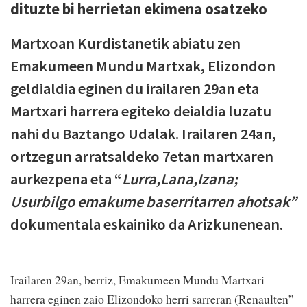
dituzte bi herrietan ekimena osatzeko
Martxoan Kurdistanetik abiatu zen
Emakumeen Mundu Martxak, Elizondon
geldialdia eginen du irailaren 29an eta
Martxari harrera egiteko deialdia luzatu
nahi du Baztango Udalak. Irailaren 24an,
ortzegun arratsaldeko 7etan martxaren
aurkezpena eta “
Lurra,Lana,Izana;
Usurbilgo emakume baserritarren ahotsak”
dokumentala eskainiko da Arizkunenean.
Irailaren 29an, berriz, Emakumeen Mundu Martxari
harrera eginen zaio Elizondoko herri sarreran (Renaulten”