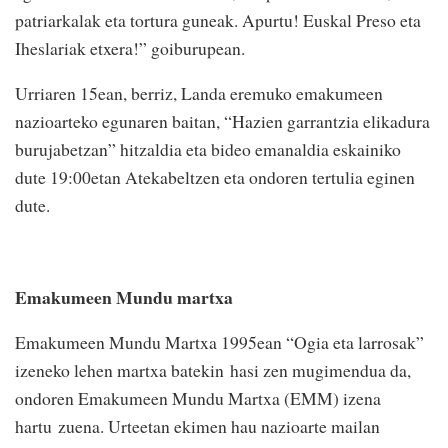
patriarkalak eta tortura guneak. Apurtu! Euskal Preso eta
Iheslariak etxera!” goiburupean.
Urriaren 15ean, berriz, Landa eremuko emakumeen
nazioarteko egunaren baitan, “Hazien garrantzia elikadura
burujabetzan” hitzaldia eta bideo emanaldia eskainiko
dute 19:00etan Atekabeltzen eta ondoren tertulia eginen
dute.
Emakumeen Mundu martxa
Emakumeen Mundu Martxa 1995ean “Ogia eta larrosak”
izeneko lehen martxa batekin hasi zen mugimendua da,
ondoren Emakumeen Mundu Martxa (EMM) izena
hartu zuena. Urteetan ekimen hau nazioarte mailan