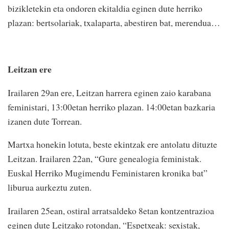
bizikletekin eta ondoren ekitaldia eginen dute herriko
plazan: bertsolariak, txalaparta, abestiren bat, merendua…
Leitzan ere
Irailaren 29an ere, Leitzan harrera eginen zaio karabana
feministari, 13:00etan herriko plazan. 14:00etan bazkaria
izanen dute Torrean.
Martxa honekin lotuta, beste ekintzak ere antolatu dituzte
Leitzan. Irailaren 22an, “Gure genealogia feministak.
Euskal Herriko Mugimendu Feministaren kronika bat”
liburua aurkeztu zuten.
Irailaren 25ean, ostiral arratsaldeko 8etan kontzentrazioa
eginen dute Leitzako rotondan, “Espetxeak: sexistak,