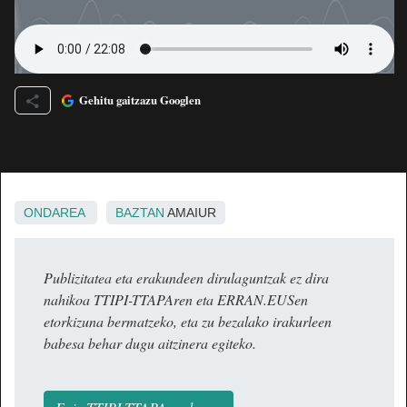
Gehitu gaitzazu Googlen
ONDAREA
BAZTAN
AMAIUR
Publizitatea eta erakundeen dirulaguntzak ez dira
nahikoa TTIPI-TTAPAren eta ERRAN.EUSen
etorkizuna bermatzeko, eta zu bezalako irakurleen
babesa behar dugu aitzinera egiteko.