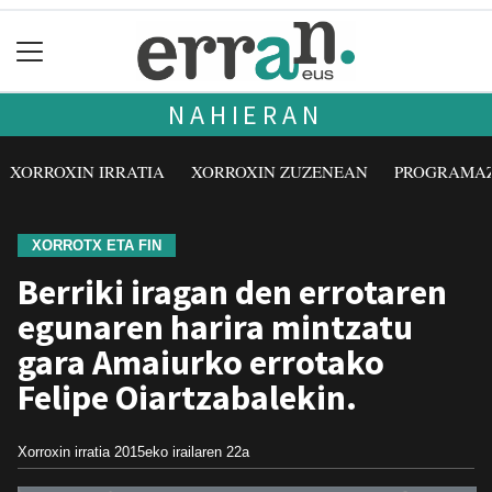
NAHIERAN
XORROXIN IRRATIA
XORROXIN ZUZENEAN
PROGRAMA
XORROTX ETA FIN
Berriki iragan den errotaren
egunaren harira mintzatu
gara Amaiurko errotako
Felipe Oiartzabalekin.
Xorroxin irratia
2015eko irailaren 22a