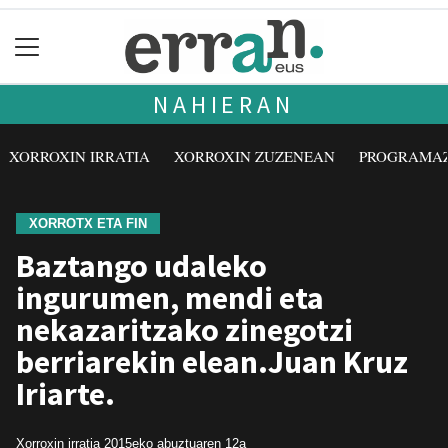
NAHIERAN
XORROXIN IRRATIA
XORROXIN ZUZENEAN
PROGRAMA
XORROTX ETA FIN
Baztango udaleko
ingurumen, mendi eta
nekazaritzako zinegotzi
berriarekin elean.Juan Kruz
Iriarte.
Xorroxin irratia
2015eko abuztuaren 12a