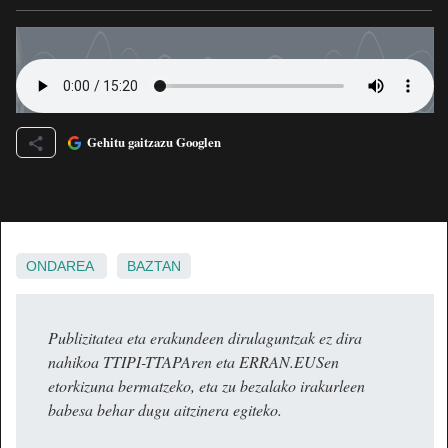
Gehitu gaitzazu Googlen
ONDAREA
BAZTAN
Publizitatea eta erakundeen dirulaguntzak ez dira
nahikoa TTIPI-TTAPAren eta ERRAN.EUSen
etorkizuna bermatzeko, eta zu bezalako irakurleen
babesa behar dugu aitzinera egiteko.