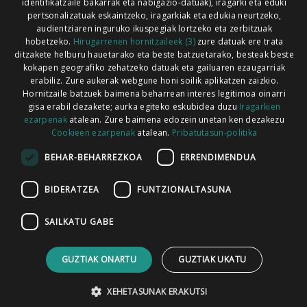
identifikatzaile bakarrak eta nabigazio-datuak), iragarki eta eduki
pertsonalizatuak eskaintzeko, iragarkiak eta edukia neurtzeko,
audientziaren inguruko ikuspegiak lortzeko eta zerbitzuak
hobetzeko.
Hirugarrenen hornitzaileek (3)
zure datuak ere trata
ditzakete helburu hauetarako eta beste batzuetarako, besteak beste
Codesyntaxek garatua
kokapen geografiko zehatzeko datuak eta gailuaren ezaugarriak
erabiliz. Zure aukerak webgune honi soilik aplikatzen zaizkio.
Hornitzaile batzuek baimena beharrean interes legitimoa oinarri
gisa erabil dezakete; aurka egiteko eskubidea duzu
Iragarkien
ezarpenak
atalean. Zure baimena edozein unetan ken dezakezu
Cookieen ezarpenak
atalean.
Pribatutasun-politika
HONI BURUZ
LEGE OHARRA
PUBLIZITATEA
BEHAR-BEHARREZKOA
ERRENDIMENDUA
ARAUAK
HARREMANETARAKO
RSS
BIDERATZEA
FUNTZIONALTASUNA
SAILKATU GABE
GUZTIAK ONARTU
GUZTIAK UKATU
XEHETASUNAK ERAKUTSI