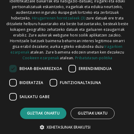
identifikatzaile bakarrak eta nabigazio-datuak), iragarki eta eduki
pertsonalizatuak eskaintzeko, iragarkiak eta edukia neurtzeko,
audientziaren inguruko ikuspegiak lortzeko eta zerbitzuak
hobetzeko.
Hirugarrenen hornitzaileek (3)
zure datuak ere trata
ditzakete helburu hauetarako eta beste batzuetarako, besteak beste
Codesyntaxek garatua
kokapen geografiko zehatzeko datuak eta gailuaren ezaugarriak
erabiliz. Zure aukerak webgune honi soilik aplikatzen zaizkio.
Hornitzaile batzuek baimena beharrean interes legitimoa oinarri
gisa erabil dezakete; aurka egiteko eskubidea duzu
Iragarkien
ezarpenak
atalean. Zure baimena edozein unetan ken dezakezu
Cookieen ezarpenak
atalean.
Pribatutasun-politika
HONI BURUZ
LEGE OHARRA
PUBLIZITATEA
BEHAR-BEHARREZKOA
ERRENDIMENDUA
ARAUAK
HARREMANETARAKO
RSS
BIDERATZEA
FUNTZIONALTASUNA
SAILKATU GABE
GUZTIAK ONARTU
GUZTIAK UKATU
XEHETASUNAK ERAKUTSI