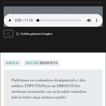
Gehitu gaitzazu Googlen
KIROLA
BAZTAN
BERROETA
Publizitatea eta erakundeen dirulaguntzak ez dira
nahikoa TTIPI-TTAPAren eta ERRAN.EUSen
etorkizuna bermatzeko, eta zu bezalako irakurleen
babesa behar dugu aitzinera egiteko.