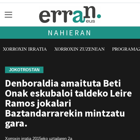
NAHIERAN
XORROXIN IRRATIA
XORROXIN ZUZENEAN
PROGRAMA
JOKOTROSTAN
Denboraldia amaituta Beti
Onak eskubaloi taldeko Leire
Ramos jokalari
Baztandarrarekin mintzatu
gara.
Xorroxin irratia
2015eko uztailaren 2a