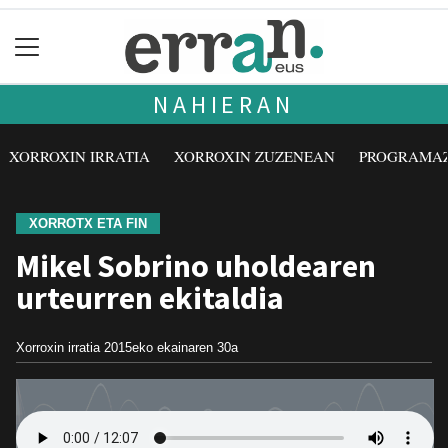
NAHIERAN
XORROXIN IRRATIA
XORROXIN ZUZENEAN
PROGRAMA
XORROTX ETA FIN
Mikel Sobrino uholdearen
urteurren ekitaldia
Xorroxin irratia
2015eko ekainaren 30a