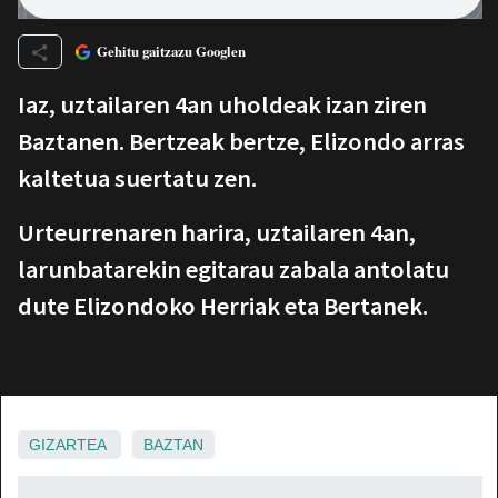
Gehitu gaitzazu Googlen
Iaz, uztailaren 4an uholdeak izan ziren
Baztanen. Bertzeak bertze, Elizondo arras
kaltetua suertatu zen.
Urteurrenaren harira, uztailaren 4an,
larunbatarekin egitarau zabala antolatu
dute Elizondoko Herriak eta Bertanek.
GIZARTEA
BAZTAN