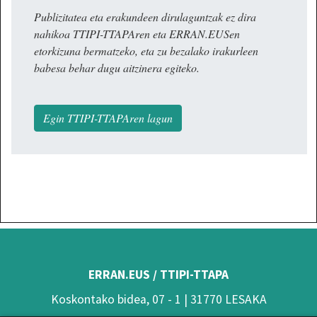
Publizitatea eta erakundeen dirulaguntzak ez dira
nahikoa TTIPI-TTAPAren eta ERRAN.EUSen
etorkizuna bermatzeko, eta zu bezalako irakurleen
babesa behar dugu aitzinera egiteko.
Egin TTIPI-TTAPAren lagun
ERRAN.EUS / TTIPI-TTAPA
Koskontako bidea, 07 - 1 | 31770 LESAKA