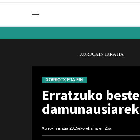
XORROXIN IRRATIA
XORROTX ETA FIN
Erratzuko beste
damunausiarek
Xorroxin irratia
2015eko ekainaren 26a