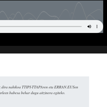
k ez dira nahikoa TTIPI-TTAPAren eta ERRAN.EUSen
urleen babesa behar dugu aitzinera egiteko.