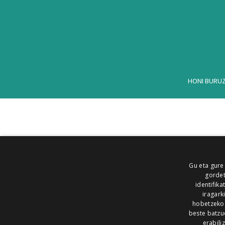
HONI BURU
Gu eta gure
gordet
identifika
iragark
hobetzeko
beste batzu
erabili