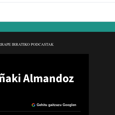
RAPE IRRATIKO PODCASTAK
Iñaki Almandoz
Gehitu gaitzazu Googlen