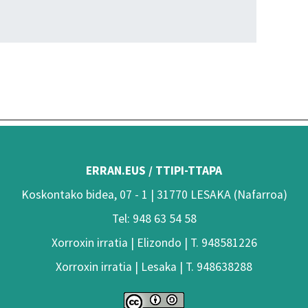
ERRAN.EUS / TTIPI-TTAPA
Koskontako bidea, 07 - 1 | 31770 LESAKA (Nafarroa)
Tel: 948 63 54 58
Xorroxin irratia | Elizondo | T. 948581226
Xorroxin irratia | Lesaka | T. 948638288