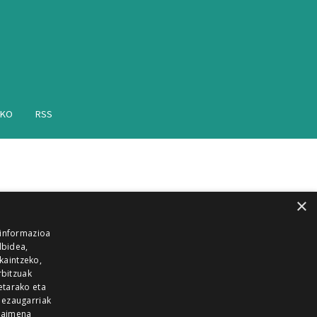
AKO
RSS
×
 informazioa
lbidea,
skaintzeko,
rbitzuak
etarako eta
 ezaugarriak
 baimena