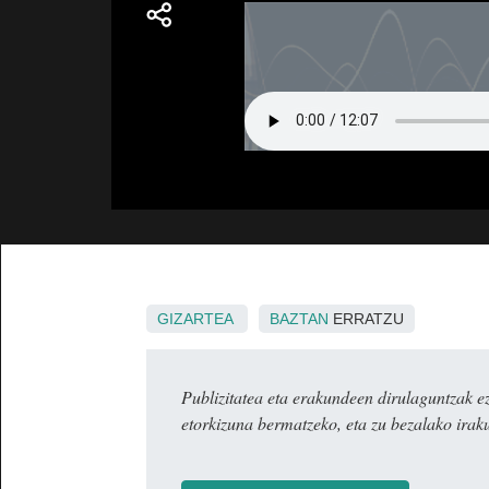
GIZARTEA
BAZTAN
ERRATZU
Publizitatea eta erakundeen dirulaguntza
etorkizuna bermatzeko, eta zu bezalako irak