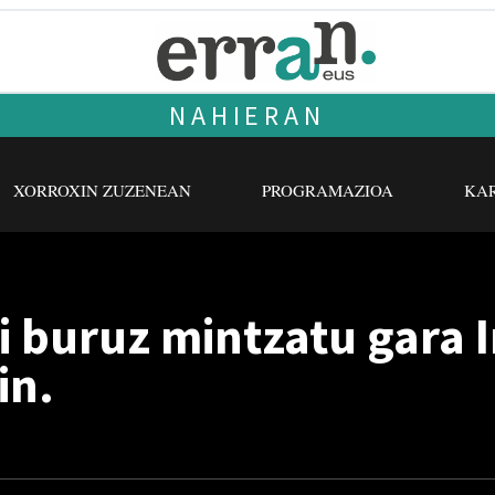
NAHIERAN
XORROXIN ZUZENEAN
PROGRAMAZIOA
KAR
i buruz mintzatu gara 
in.