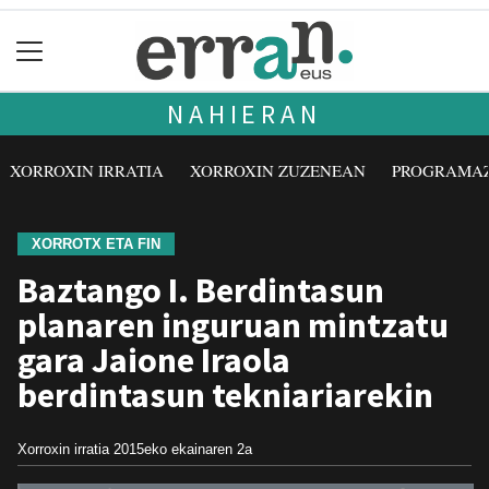
NAHIERAN
XORROXIN IRRATIA
XORROXIN ZUZENEAN
PROGRAMA
XORROTX ETA FIN
Baztango I. Berdintasun
planaren inguruan mintzatu
gara Jaione Iraola
berdintasun tekniariarekin
Xorroxin irratia
2015eko ekainaren 2a