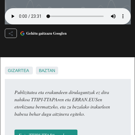
Gehitu gaitzazu Googlen
GIZARTEA
BAZTAN
Publizitatea eta erakundeen dirulaguntzak ez dira
nahikoa TTIPI-TTAPAren eta ERRAN.EUSen
etorkizuna bermatzeko, eta zu bezalako irakurleen
babesa behar dugu aitzinera egiteko.