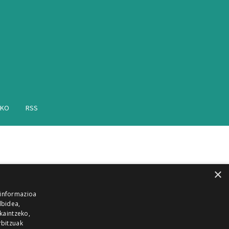
AKO
RSS
×
 informazioa
lbidea,
skaintzeko,
rbitzuak