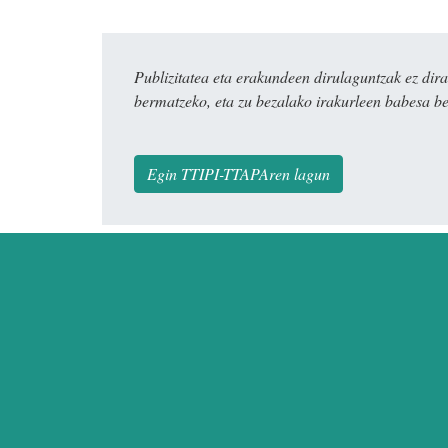
Publizitatea eta erakundeen dirulaguntzak ez 
bermatzeko, eta zu bezalako irakurleen babesa be
Egin TTIPI-TTAPAren lagun