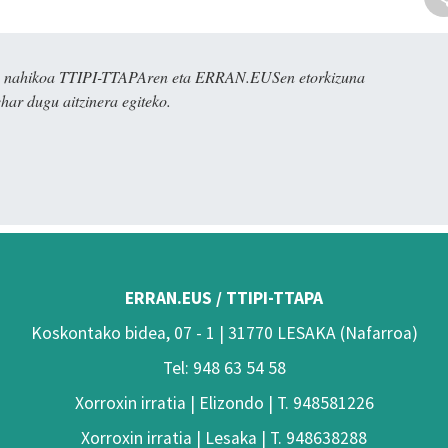
dira nahikoa TTIPI-TTAPAren eta ERRAN.EUSen etorkizuna
har dugu aitzinera egiteko.
ERRAN.EUS / TTIPI-TTAPA
Koskontako bidea, 07 - 1 | 31770 LESAKA (Nafarroa)
Tel: 948 63 54 58
Xorroxin irratia | Elizondo | T. 948581226
Xorroxin irratia | Lesaka | T. 948638288