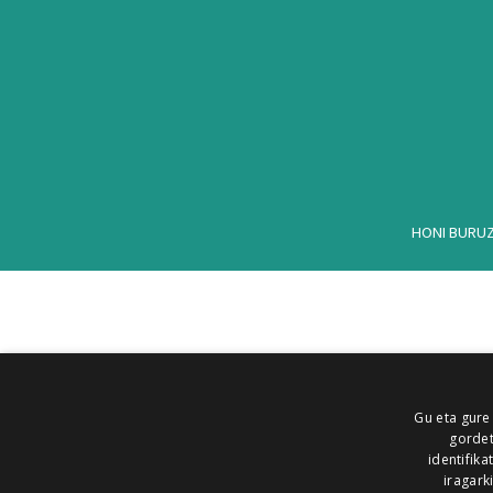
HONI BURU
Gu eta gure
gordet
identifika
iragark