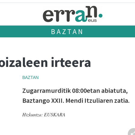
BAZTAN
izaleen irteera
BAZTAN
Zugarramurditik 08:00etan abiatuta,
Baztango XXII. Mendi Itzuliaren zatia.
Hizkuntza:
EUSKARA