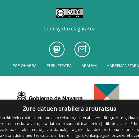
Codesyntaxek garatua
Z
LEGE OHARRA
PUBLIZITATEA
ARAUAK
HARREMANETAR
Zure datuen erabilera arduratsua
 bazkideek cookieak eta antzeko teknologiak erabiltzen ditugu zure gailuan
zeko eta eskuratzeko, eta datu pertsonalak tratatzeko (adibidez, zure IP he
tzaile bakarrak eta nabigazio-datuak), iragarki eta eduki pertsonalizatuak e
iak eta edukia neurtzeko, audientziaren inguruko ikuspegiak lortzeko eta ze