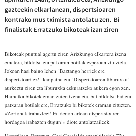
gazteekin elkarlanean, dispertsioaren
kontrako mus tximista antolatu zen. Bi
finalistak Erratzuko bikoteak izan ziren
Bikoteak puntual agertu ziren Arizkungo elkartera izena
ematera, bildotsa eta patxaran botilak esperoan zituztela.
Jokoan hasi baino lehen "Baztango herriek ere
dispertsioari ez!" kanpaina eta "Dispertsioaren liburuxka"
aurkeztu ziren eta liburuxka eskuratzeko aukera egon zen.
Hamaika bikotek eman zuten izena eta, bai bildotsa bai eta
patxaran botilak ere, Erratzuko bi bikotek eraman zituzten.
«Zorionak irabazleei! Ea denon artean dispertsioaren
hordagoa irabazten dugun!» diote antolatzaileek.
Urtarrilean, Erratzun, Gari Garaialde argazkilariak "Zu