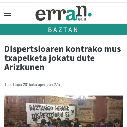
BAZTAN
Dispertsioaren kontrako mus
txapelketa jokatu dute
Arizkunen
Ttipi-Ttapa
2015eko apirilaren 27a