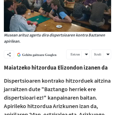
Musean arituz agertu dira dispertsioaren kontra Baztanen
apirilean.
Entzun
Itzuli
Gehitu gaitzazu Googlen
Maiatzeko hitzordua Elizondon izanen da
Dispertsioaren kontrako hitzorduek aitzina
jarraitzen dute "Baztango herriek ere
dispertsioari ez!" kanpainaren baitan.
Apirileko hitzordua Arizkunen izan da,
apirilaren 24an, ortziralea eta, Arizkungo