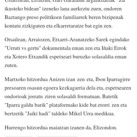
ikusteko bidean" izeneko lana aurkeztu zuen, ondoren
Baztango preso politikoen familiarrek beren bizipenak
kontatu zizkiguten eta elkarretaratze bat egin zen.
Otsailean, Arraiozen, Etxarri-Aranatzeko Sarek egindako
"Urruti vs gertu" dokumentala eman zen eta Iñaki Errok
eta Xotero Etxandik espetxeari buruzko solasaldia eman
zuten.
Martxoko hitzordua Anizen izan zen eta, Ibon Iparragirre
presoaren osasun egoera kezkagarria dela eta, espetxearen
ondorioak jorratu ziren solasaldi formatuan. Batetik
"Iparra galdu barik" plataformako kide bat etorri zen eta
bertzetik "Jaiki hadi" taldeko Mikel Urra medikua.
Hurrengo hitzordua maiatzan izanen da, Elizondon.