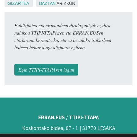
GIZARTEA
BAZTAN
ARIZKUN
Publizitatea eta erakundeen dirulaguntzak ez dira
nahikoa TTIPI-TTAPAren eta ERRAN.EUSen
etorkizuna bermatzeko, eta zu bezalako irakurleen
babesa behar dugu aitzinera egiteko.
Egin TTIPI-TTAPAren lagun
ERRAN.EUS / TTIPI-TTAPA
Koskontako bidea, 07 - 1 | 31770 LESAKA