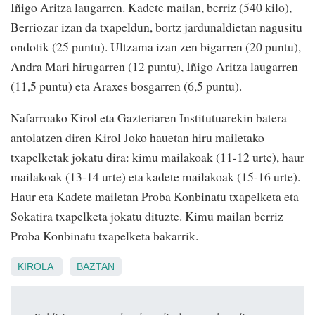
Iñigo Aritza laugarren. Kadete mailan, berriz (540 kilo),
Berriozar izan da txapeldun, bortz jardunaldietan nagusitu
ondotik (25 puntu). Ultzama izan zen bigarren (20 puntu),
Andra Mari hirugarren (12 puntu), Iñigo Aritza laugarren
(11,5 puntu) eta Araxes bosgarren (6,5 puntu).
Nafarroako Kirol eta Gazteriaren Institutuarekin batera
antolatzen diren Kirol Joko hauetan hiru mailetako
txapelketak jokatu dira: kimu mailakoak (11-12 urte), haur
mailakoak (13-14 urte) eta kadete mailakoak (15-16 urte).
Haur eta Kadete mailetan Proba Konbinatu txapelketa eta
Sokatira txapelketa jokatu dituzte. Kimu mailan berriz
Proba Konbinatu txapelketa bakarrik.
KIROLA
BAZTAN