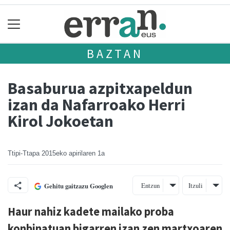
BAZTAN
Basaburua azpitxapeldun
izan da Nafarroako Herri
Kirol Jokoetan
Ttipi-Ttapa
2015eko apirilaren 1a
Entzun
Itzuli
Gehitu gaitzazu Googlen
Haur nahiz kadete mailako proba
konbinatuan bigarren izan zen martxoaren