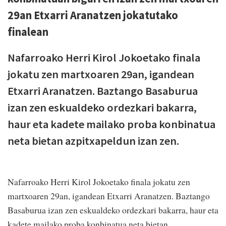
29an Etxarri Aranatzen jokatutako
finalean
Nafarroako Herri Kirol Jokoetako finala
jokatu zen martxoaren 29an, igandean
Etxarri Aranatzen. Baztango Basaburua
izan zen eskualdeko ordezkari bakarra,
haur eta kadete mailako proba konbinatua
neta bietan azpitxapeldun izan zen.
Nafarroako Herri Kirol Jokoetako finala jokatu zen
martxoaren 29an, igandean Etxarri Aranatzen. Baztango
Basaburua izan zen eskualdeko ordezkari bakarra, haur eta
kadete mailako proba konbinatua neta bietan