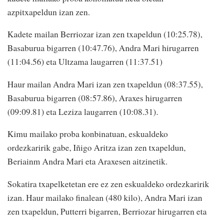
azpitxapeldun izan zen.
Kadete mailan Berriozar izan zen txapeldun (10:25.78),
Basaburua bigarren (10:47.76), Andra Mari hirugarren
(11:04.56) eta Ultzama laugarren (11:37.51)
Haur mailan Andra Mari izan zen txapeldun (08:37.55),
Basaburua bigarren (08:57.86), Araxes hirugarren
(09:09.81) eta Leziza laugarren (10:08.31).
Kimu mailako proba konbinatuan, eskualdeko
ordezkaririk gabe, Iñigo Aritza izan zen txapeldun,
Beriainm Andra Mari eta Araxesen aitzinetik.
Sokatira txapelketetan ere ez zen eskualdeko ordezkaririk
izan. Haur mailako finalean (480 kilo), Andra Mari izan
zen txapeldun, Putterri bigarren, Berriozar hirugarren eta