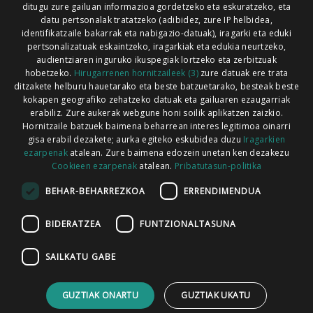
ditugu zure gailuan informazioa gordetzeko eta eskuratzeko, eta
Xorroxin irratia | Lesaka | T. 948638288
datu pertsonalak tratatzeko (adibidez, zure IP helbidea,
identifikatzaile bakarrak eta nabigazio-datuak), iragarki eta eduki
pertsonalizatuak eskaintzeko, iragarkiak eta edukia neurtzeko,
audientziaren inguruko ikuspegiak lortzeko eta zerbitzuak
hobetzeko.
Hirugarrenen hornitzaileek (3)
zure datuak ere trata
ditzakete helburu hauetarako eta beste batzuetarako, besteak beste
Codesyntaxek garatua
kokapen geografiko zehatzeko datuak eta gailuaren ezaugarriak
erabiliz. Zure aukerak webgune honi soilik aplikatzen zaizkio.
Hornitzaile batzuek baimena beharrean interes legitimoa oinarri
gisa erabil dezakete; aurka egiteko eskubidea duzu
Iragarkien
ezarpenak
atalean. Zure baimena edozein unetan ken dezakezu
Cookieen ezarpenak
atalean.
Pribatutasun-politika
HONI BURUZ
LEGE OHARRA
PUBLIZITATEA
BEHAR-BEHARREZKOA
ERRENDIMENDUA
ARAUAK
HARREMANETARAKO
RSS
BIDERATZEA
FUNTZIONALTASUNA
SAILKATU GABE
GUZTIAK ONARTU
GUZTIAK UKATU